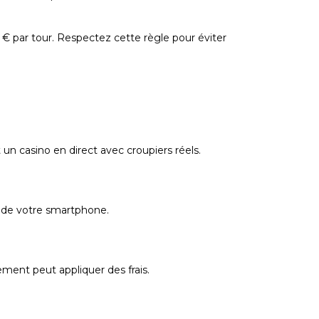
5 € par tour. Respectez cette règle pour éviter
 un casino en direct avec croupiers réels.
l de votre smartphone.
ement peut appliquer des frais.