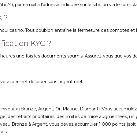
h/24), par e-mail à l’adresse indiquée sur le site, ou via le formul
s ?
inoui casino. Tout doublon entraîne la fermeture des comptes et l
fication KYC ?
8 heures une fois les documents soumis. Assurez-vous que vos do
vous permet de jouer sans argent réel.
s
iveaux (Bronze, Argent, Or, Platine, Diamant). Vous accumulez de
, des retraits prioritaires, des limites de mise augmentées, un 
veau Bronze à Argent, vous devez accumuler 1 000 points (soit e
ous.