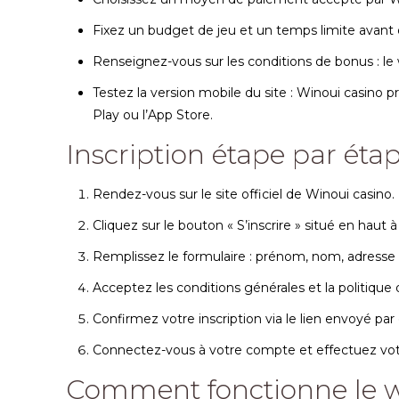
Fixez un budget de jeu et un temps limite avant d
Renseignez-vous sur les conditions de bonus : l
Testez la version mobile du site : Winoui casino
Play ou l’App Store.
Inscription étape par éta
Rendez-vous sur le site officiel de Winoui casino.
Cliquez sur le bouton « S’inscrire » situé en haut à
Remplissez le formulaire : prénom, nom, adresse 
Acceptez les conditions générales et la politique d
Confirmez votre inscription via le lien envoyé par 
Connectez-vous à votre compte et effectuez vot
Comment fonctionne le 