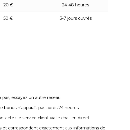
20 €
24-48 heures
50 €
3-7 jours ouvrés
e pas, essayez un autre réseau.
 le bonus n’apparaît pas après 24 heures.
ntactez le service client via le chat en direct.
bles et correspondent exactement aux informations de