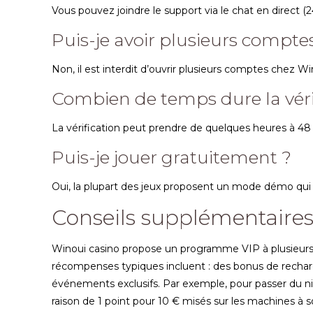
Vous pouvez joindre le support via le chat en direct (24
Puis-je avoir plusieurs compte
Non, il est interdit d’ouvrir plusieurs comptes chez W
Combien de temps dure la véri
La vérification peut prendre de quelques heures à 4
Puis-je jouer gratuitement ?
Oui, la plupart des jeux proposent un mode démo qui 
Conseils supplémentaire
Winoui casino propose un programme VIP à plusieurs n
récompenses typiques incluent : des bonus de recharge
événements exclusifs. Par exemple, pour passer du ni
raison de 1 point pour 10 € misés sur les machines à s