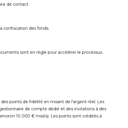
aire de contact.
a confiscation des fonds.
cuments sont en règle pour accélérer le processus.
s points de fidélité en misant de l’argent réel. Les
gestionnaire de compte dédié et des invitations à des
nviron 10 000 € misés). Les points sont crédités à