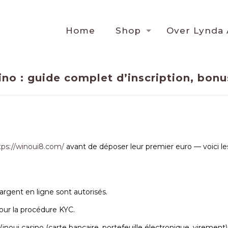
Home
Shop
Over Lynda
no : guide complet d’inscription, bonus
tps://winoui8.com/
avant de déposer leur premier euro — voici l
argent en ligne sont autorisés.
pour la procédure KYC.
ui casino (carte bancaire, portefeuille électronique, virement)