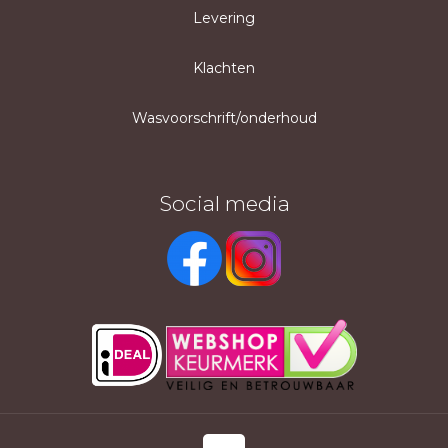
Levering
Klachten
Wasvoorschrift/onderhoud
Social media