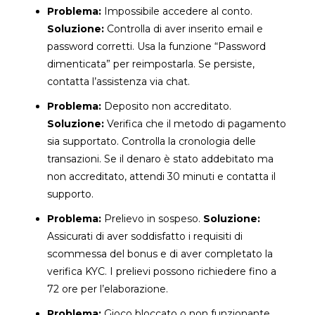
Problema:
Impossibile accedere al conto.
Soluzione:
Controlla di aver inserito email e
password corretti. Usa la funzione “Password
dimenticata” per reimpostarla. Se persiste,
contatta l’assistenza via chat.
Problema:
Deposito non accreditato.
Soluzione:
Verifica che il metodo di pagamento
sia supportato. Controlla la cronologia delle
transazioni. Se il denaro è stato addebitato ma
non accreditato, attendi 30 minuti e contatta il
supporto.
Problema:
Prelievo in sospeso.
Soluzione:
Assicurati di aver soddisfatto i requisiti di
scommessa del bonus e di aver completato la
verifica KYC. I prelievi possono richiedere fino a
72 ore per l’elaborazione.
Problema:
Gioco bloccato o non funzionante.