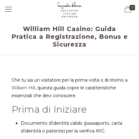
0
William Hill Casino: Guida
Pratica a Registrazione, Bonus e
Sicurezza
Che tu sia un visitatore per la prima volta o di ritorno a
William Hill
, questa guida copre le caratteristiche
essenziali che devi conoscere.
Prima di Iniziare
Documento d’identità valido (passaporto, carta
d’identità o patente) per la verifica KYC.