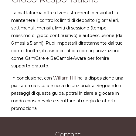
La piattaforma offre diversi strumenti per aiutarti a
mantenere il controllo: limiti di deposito (giornalieri,
settimanali, mensili), limiti di sessione (tempo
massimo di gioco continuativo) e autoesclusione (da
6 mesi a 5 anni). Puoi impostarli direttamente dal tuo
conto. Inoltre, il casinò collabora con organizzazioni
come GamCare e BeGambleAware per fornire
supporto gratuito.
In conclusione, con
William Hill
hai a disposizione una
piattaforma sicura e ricca di funzionalità. Seguendo i
passaggi di questa guida, potrai iniziare a giocare in
modo consapevole e sfruttare al meglio le offerte
promozionali.
Contact