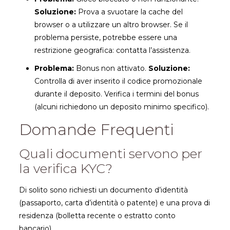
Soluzione:
Prova a svuotare la cache del
browser o a utilizzare un altro browser. Se il
problema persiste, potrebbe essere una
restrizione geografica: contatta l’assistenza.
Problema:
Bonus non attivato.
Soluzione:
Controlla di aver inserito il codice promozionale
durante il deposito. Verifica i termini del bonus
(alcuni richiedono un deposito minimo specifico).
Domande Frequenti
Quali documenti servono per
la verifica KYC?
Di solito sono richiesti un documento d’identità
(passaporto, carta d’identità o patente) e una prova di
residenza (bolletta recente o estratto conto
bancario).