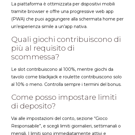
La piattaforma è ottimizzata per dispositivi mobili
tramite browser e offre una progressive web app
(PWA) che puoi aggiungere alla schermata home per
un’esperienza simile a un’app nativa.
Quali giochi contribuiscono di
più al requisito di
scommessa?
Le slot contribuiscono al 100%, mentre giochi da
tavolo come blackjack e roulette contribuiscono solo
al 10% o meno. Controlla sempre i termini del bonus.
Come posso impostare limiti
di deposito?
Vai alle impostazioni del conto, sezione “Gioco
Responsabile”, e scegli limiti giornalieri, settimanali o
mensili. I limiti sono immediatamente attivi e