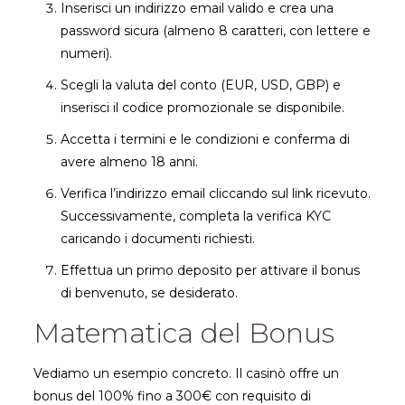
Inserisci un indirizzo email valido e crea una
password sicura (almeno 8 caratteri, con lettere e
numeri).
Scegli la valuta del conto (EUR, USD, GBP) e
inserisci il codice promozionale se disponibile.
Accetta i termini e le condizioni e conferma di
avere almeno 18 anni.
Verifica l’indirizzo email cliccando sul link ricevuto.
Successivamente, completa la verifica KYC
caricando i documenti richiesti.
Effettua un primo deposito per attivare il bonus
di benvenuto, se desiderato.
Matematica del Bonus
Vediamo un esempio concreto. Il casinò offre un
bonus del 100% fino a 300€ con requisito di