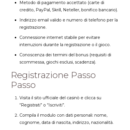
Metodo di pagamento accettato (carte di
credito, PayPal, Skrill, Neteller, bonifico bancario).
Indirizzo email valido e numero di telefono per la
registrazione.
Connessione internet stabile per evitare
interruzioni durante la registrazione o il gioco.
Conoscenza dei termini del bonus (requisiti di
scommessa, giochi esclusi, scadenza).
Registrazione Passo
Passo
Visita il sito ufficiale del casinò e clicca su
“Registrati” o “Iscriviti”.
Compila il modulo con dati personali: nome,
cognome, data di nascita, indirizzo, nazionalità.