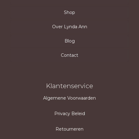
Shop
Over Lynda Ann
Omslagdoeken
Poncho’s
Blog
Sjaals/stola’s
Contact
Klantenservice
Algemene Voorwaarden
Privacy Beleid
Retourneren