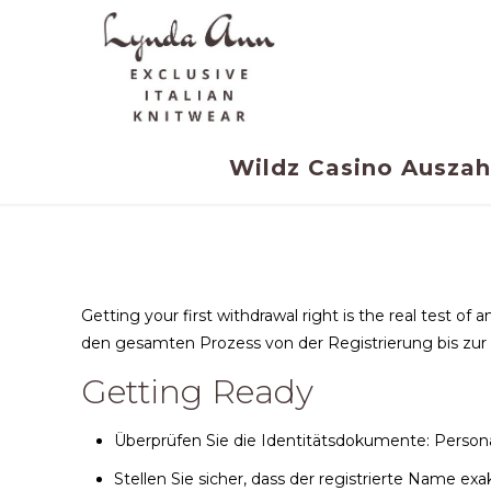
Wildz Casino Auszahl
Getting your first withdrawal right is the real test o
den gesamten Prozess von der Registrierung bis zur
Getting Ready
Überprüfen Sie die Identitätsdokumente: Person
Stellen Sie sicher, dass der registrierte Name