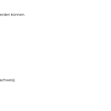
werden können.
.
achweis).