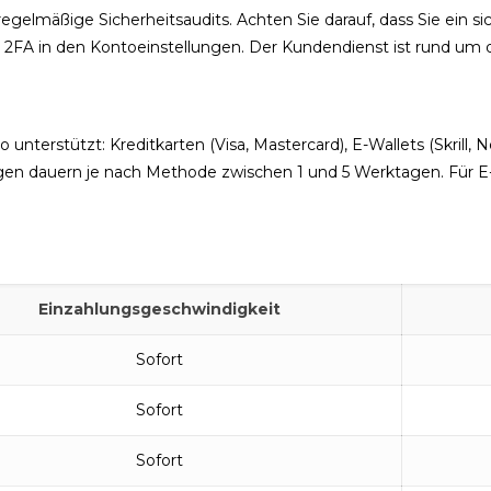
regelmäßige Sicherheitsaudits. Achten Sie darauf, dass Sie ein 
e 2FA in den Kontoeinstellungen. Der Kundendienst ist rund um d
erstützt: Kreditkarten (Visa, Mastercard), E-Wallets (Skrill, 
ngen dauern je nach Methode zwischen 1 und 5 Werktagen. Für E
Einzahlungsgeschwindigkeit
Sofort
Sofort
Sofort