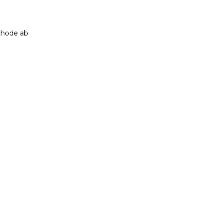
thode ab.