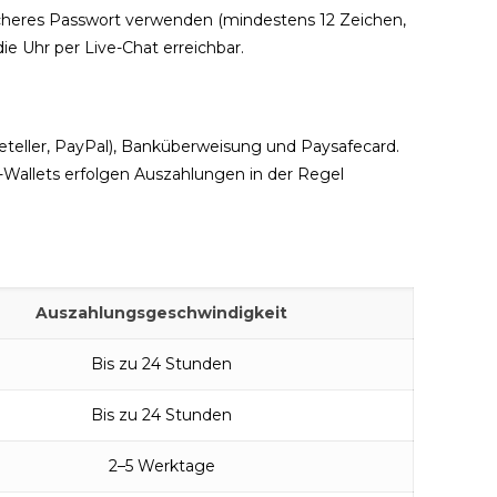
sicheres Passwort verwenden (mindestens 12 Zeichen,
ie Uhr per Live-Chat erreichbar.
Neteller, PayPal), Banküberweisung und Paysafecard.
-Wallets erfolgen Auszahlungen in der Regel
Auszahlungsgeschwindigkeit
Bis zu 24 Stunden
Bis zu 24 Stunden
2–5 Werktage