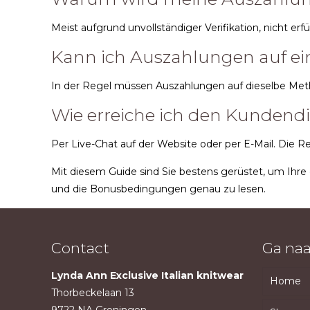
Meist aufgrund unvollständiger Verifikation, nicht er
Kann ich Auszahlungen auf e
In der Regel müssen Auszahlungen auf dieselbe Meth
Wie erreiche ich den Kundend
Per Live-Chat auf der Website oder per E-Mail. Die Re
Mit diesem Guide sind Sie bestens gerüstet, um Ihre 
und die Bonusbedingungen genau zu lesen.
Contact
Ga naa
Lynda Ann Exclusive Italian knitwear
Home
Thorbeckelaan 13