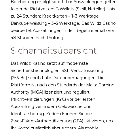
Bearbeitung erfolgt sofort. Für Auszahlungen gelten
folgende Richtzeiten: E‑Wallets (Skrill, Neteller) – bis
zu 24 Stunden; Kreditkarten – 1–3 Werktage;
Banküberweisung – 3–5 Werktage. Das Wildz Casino
bearbeitet Auszahlungen in der Regel innerhalb von
48 Stunden nach Prüfung.
Sicherheitsübersicht
Das Wildz‑Kasino setzt auf modernste
Sicherheitstechnologien: SSL‑Verschlüsselung
(256‑Bit) schützt alle Datenübertragungen. Die
Plattform ist nach den Standards der Malta Gaming
Authority (MGA) lizenziert und reguliert.
Pflichtverifizierungen (KYC) vor der ersten
Auszahlung verhindern Geldwäsche und
Identitätsbetrug. Zudem können Sie die
Zwei‑Faktor‑Authentifizierung (2FA) aktivieren, um
Ihr Konto zusätzlich abzusichern. Als mobile