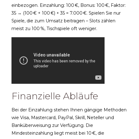
einbezogen. Einzahlung: 100 €, Bonus: 100 €, Faktor:
35 → (100 € + 100 €) × 35 = 7.000 €. Spielen Sie nur
Spiele, die zum Umsatz beitragen – Slots zählen
meist zu 100 %, Tischspiele oft weniger.
Finanzielle Abläufe
Bei der Einzahlung stehen Ihnen gängige Methoden
wie Visa, Mastercard, PayPal, Skrill, Neteller und
Banküberweisung zur Verfügung. Die
Mindesteinzahlung liegt meist bei 10 €, die