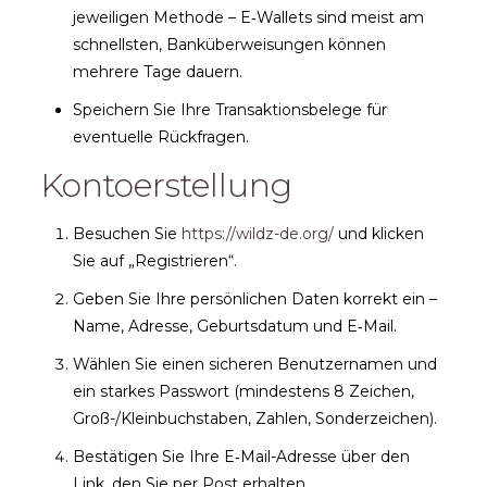
jeweiligen Methode – E‑Wallets sind meist am
schnellsten, Banküberweisungen können
mehrere Tage dauern.
Speichern Sie Ihre Transaktionsbelege für
eventuelle Rückfragen.
Kontoerstellung
Besuchen Sie
https://wildz-de.org/
und klicken
Sie auf „Registrieren“.
Geben Sie Ihre persönlichen Daten korrekt ein –
Name, Adresse, Geburtsdatum und E‑Mail.
Wählen Sie einen sicheren Benutzernamen und
ein starkes Passwort (mindestens 8 Zeichen,
Groß-/Kleinbuchstaben, Zahlen, Sonderzeichen).
Bestätigen Sie Ihre E‑Mail-Adresse über den
Link, den Sie per Post erhalten.