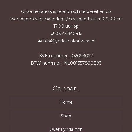
Onze helpdesk is telefonisch te bereiken op
werkdagen van maandag t/m vrijdag tussen 09.00 en
17.00 uur op
06-44940412
info@lyndaannknitwear.nl
KVK-nummer : 02093027
BTW-nummer : NL001357890B93
Ga naar…
Home
Shop
Over Lynda Ann
Omslagdoeken