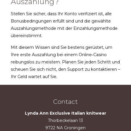
Auszahlung?
Stellen Sie sicher, dass Ihr Konto verifiziert ist, alle
Bonusbedingungen erfüllt sind und die gewählte
Auszahlungsmethode mit der Einzahlungsmethode
übereinstimmt.
Mit diesem Wissen sind Sie bestens gerüstet, um
Ihre erste Auszahlung bei einem Online‑Casino
reibungslos zu meistern. Planen Sie jeden Schritt und
scheuen Sie sich nicht, den Support zu kontaktieren –
Ihr Geld wartet auf Sie.
Contact
Lynda Ann Exclusive Italian knitwear
Thorbeckelaan 13
9722 NA Groningen