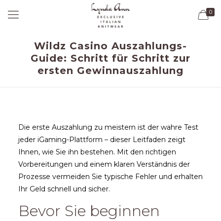
0
Wildz Casino Auszahlungs-
Guide: Schritt für Schritt zur
ersten Gewinnauszahlung
Die erste Auszahlung zu meistern ist der wahre Test
jeder iGaming-Plattform – dieser Leitfaden zeigt
Ihnen, wie Sie ihn bestehen. Mit den richtigen
Vorbereitungen und einem klaren Verständnis der
Prozesse vermeiden Sie typische Fehler und erhalten
Ihr Geld schnell und sicher.
Bevor Sie beginnen