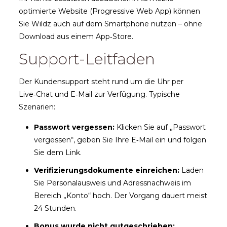
optimierte Website (Progressive Web App) können
Sie Wildz auch auf dem Smartphone nutzen – ohne
Download aus einem App‑Store.
Support-Leitfaden
Der Kundensupport steht rund um die Uhr per
Live‑Chat und E‑Mail zur Verfügung. Typische
Szenarien:
Passwort vergessen:
Klicken Sie auf „Passwort
vergessen“, geben Sie Ihre E‑Mail ein und folgen
Sie dem Link.
Verifizierungsdokumente einreichen:
Laden
Sie Personalausweis und Adressnachweis im
Bereich „Konto“ hoch. Der Vorgang dauert meist
24 Stunden.
Bonus wurde nicht gutgeschrieben: