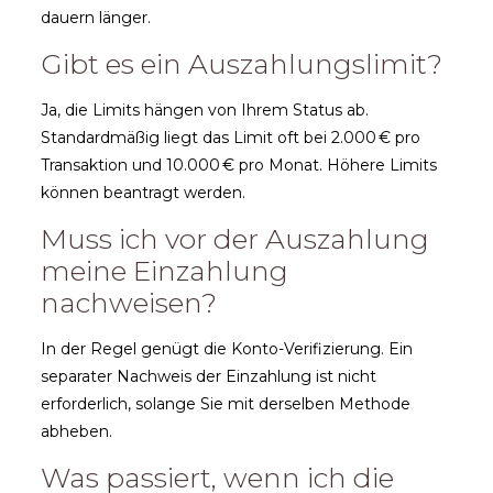
dauern länger.
Gibt es ein Auszahlungslimit?
Ja, die Limits hängen von Ihrem Status ab.
Standardmäßig liegt das Limit oft bei 2.000 € pro
Transaktion und 10.000 € pro Monat. Höhere Limits
können beantragt werden.
Muss ich vor der Auszahlung
meine Einzahlung
nachweisen?
In der Regel genügt die Konto-Verifizierung. Ein
separater Nachweis der Einzahlung ist nicht
erforderlich, solange Sie mit derselben Methode
abheben.
Was passiert, wenn ich die