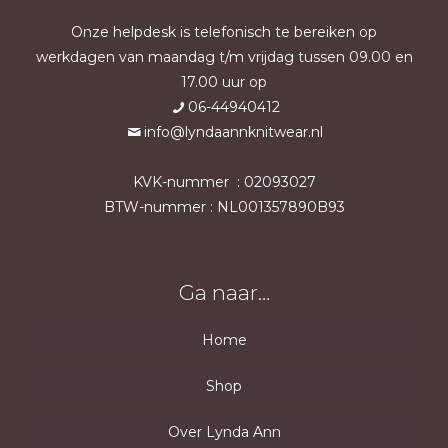
Onze helpdesk is telefonisch te bereiken op
werkdagen van maandag t/m vrijdag tussen 09.00 en
17.00 uur op
06-44940412
info@lyndaannknitwear.nl
KVK-nummer : 02093027
BTW-nummer : NL001357890B93
Ga naar…
Home
Shop
Over Lynda Ann
Omslagdoeken