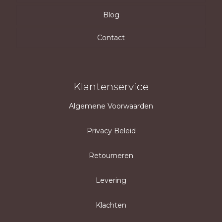
Poncho’s
Blog
Sjaals/stola’s
Contact
Klantenservice
Algemene Voorwaarden
Privacy Beleid
Retourneren
Levering
Klachten