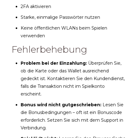
2FA aktivieren
Starke, einmalige Passwörter nutzen
Keine öffentlichen WLANs beim Spielen
verwenden
Fehlerbehebung
Problem bei der Einzahlung:
Überprüfen Sie,
ob die Karte oder das Wallet ausreichend
gedeckt ist. Kontaktieren Sie den Kundendienst,
falls die Transaktion nicht im Spielkonto
erscheint.
Bonus wird nicht gutgeschrieben:
Lesen Sie
die Bonusbedingungen – oft ist ein Bonuscode
erforderlich. Setzen Sie sich mit dem Support in
Verbindung.