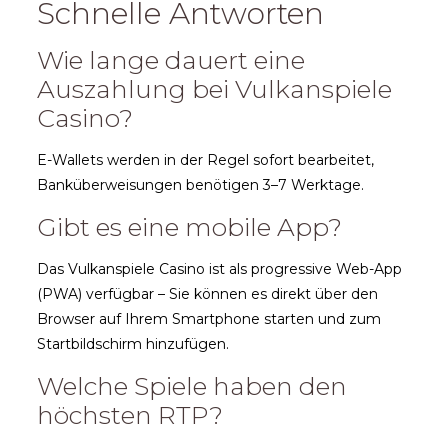
Schnelle Antworten
Wie lange dauert eine
Auszahlung bei Vulkanspiele
Casino?
E-Wallets werden in der Regel sofort bearbeitet,
Banküberweisungen benötigen 3–7 Werktage.
Gibt es eine mobile App?
Das Vulkanspiele Casino ist als progressive Web-App
(PWA) verfügbar – Sie können es direkt über den
Browser auf Ihrem Smartphone starten und zum
Startbildschirm hinzufügen.
Welche Spiele haben den
höchsten RTP?