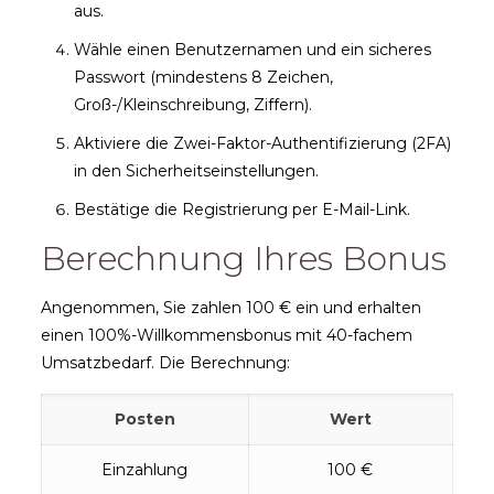
aus.
Wähle einen Benutzernamen und ein sicheres
Passwort (mindestens 8 Zeichen,
Groß-/Kleinschreibung, Ziffern).
Aktiviere die Zwei-Faktor-Authentifizierung (2FA)
in den Sicherheitseinstellungen.
Bestätige die Registrierung per E-Mail-Link.
Berechnung Ihres Bonus
Angenommen, Sie zahlen 100 € ein und erhalten
einen 100%-Willkommensbonus mit 40-fachem
Umsatzbedarf. Die Berechnung:
Posten
Wert
Einzahlung
100 €