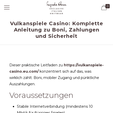
0
Vulkanspiele Casino: Komplette
Anleitung zu Boni, Zahlungen
und Sicherheit
Dieser praktische Leitfaden zu
https://vulkanspiele-
casino.eu.com/
konzentriert sich auf das, was
wirklich zählt: Boni, mobiler Zugang und pünktliche
Auszahlungen.
Voraussetzungen
Stabile Internetverbindung (mindestens 10
Mbit/s für flüssiges Spielen)