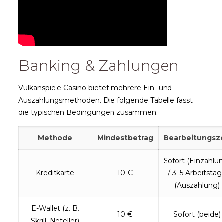
Banking & Zahlungen
Vulkanspiele Casino bietet mehrere Ein- und
Auszahlungsmethoden. Die folgende Tabelle fasst
die typischen Bedingungen zusammen:
Methode
Mindestbetrag
Bearbeitungsze
Sofort (Einzahlu
Kreditkarte
10 €
/ 3–5 Arbeitsta
(Auszahlung)
E-Wallet (z. B.
10 €
Sofort (beide)
Skrill, Neteller)