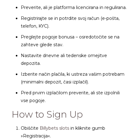
Preverite, ali je platforma licencirana in regulirana.
Registrirajte se in potrdite svoj račun (e-pošta,
telefon, KYC).
Preglejte pogoje bonusa – osredotočite se na
zahteve glede stav.
Nastavite dnevne ali tedenske omejitve
depozita.
Izberite način plačila, ki ustreza vašim potrebam
(minimalni depozit, časi izplačil).
Pred prvim izplačilom preverite, ali ste izpolnili
vse pogoje.
How to Sign Up
Obiščite
Billybets slots
in kliknite gumb
»Registracija«.