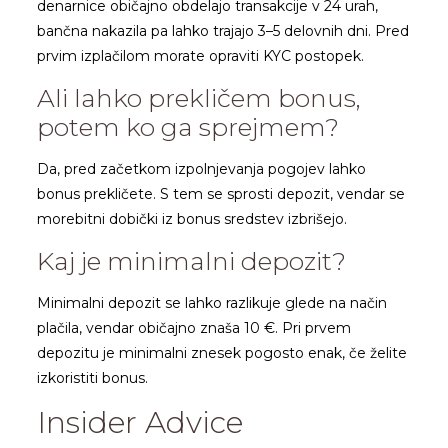
denarnice običajno obdelajo transakcije v 24 urah,
bančna nakazila pa lahko trajajo 3–5 delovnih dni. Pred
prvim izplačilom morate opraviti KYC postopek.
Ali lahko prekličem bonus,
potem ko ga sprejmem?
Da, pred začetkom izpolnjevanja pogojev lahko
bonus prekličete. S tem se sprosti depozit, vendar se
morebitni dobički iz bonus sredstev izbrišejo.
Kaj je minimalni depozit?
Minimalni depozit se lahko razlikuje glede na način
plačila, vendar običajno znaša 10 €. Pri prvem
depozitu je minimalni znesek pogosto enak, če želite
izkoristiti bonus.
Insider Advice