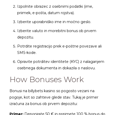
Izpolnite obrazec z osebnimi podatki (ime,
priimek, e-pošta, datum rojstva).
Izberite uporabniško ime in močno geslo.
Izberite valuto in morebitni bonus ob prvem
depozitu.
Potrdite registracijo prek e-poštne povezave ali
SMS-kode.
Opravite potrditev identitete (KYC) z nalaganjem
osebnega dokumenta in dokazila o naslovu.
How Bonuses Work
Bonusi na billybets kasino so pogosto vezani na
pogoje, kot so zahteve glede stav. Tukaj je primer
izračuna za bonus ob prvem depozitu:
Primer:
Deponirate 50 € in prejmete 100 % bonus do