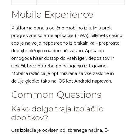
Mobile Experience
Platforma ponuja odlično mobilno izkušnjo prek
progresivne spletne aplikacije (PWA). billybets casino
app je na voljo neposredno iz brskalnika – preprosto
dodajte bližnjico na domači zaslon. Aplikacija
omogoča hiter dostop do vseh iger, depozitov in
izplačil, brez potrebe po nalaganju iz trgovine.
Mobilna različica je optimizirana za vse zaslone in
deluje gladko tako na iOS kot Android napravah.
Common Questions
Kako dolgo traja izplačilo
dobitkov?
Čas izplačila je odvisen od izbranega načina. E-