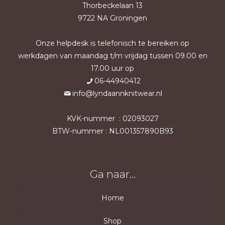
Thorbeckelaan 13
9722 NA Groningen
Onze helpdesk is telefonisch te bereiken op
werkdagen van maandag t/m vrijdag tussen 09.00 en
17.00 uur op
06-44940412
info@lyndaannknitwear.nl
KVK-nummer : 02093027
BTW-nummer : NL001357890B93
Ga naar…
Home
Shop