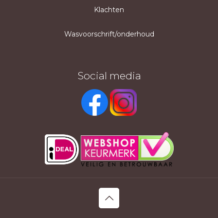
Klachten
Wasvoorschrift/onderhoud
Social media