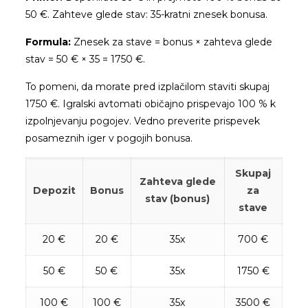
50 €. Zahteve glede stav: 35-kratni znesek bonusa.
Formula:
Znesek za stave = bonus × zahteva glede
stav = 50 € × 35 = 1750 €.
To pomeni, da morate pred izplačilom staviti skupaj
1750 €. Igralski avtomati običajno prispevajo 100 % k
izpolnjevanju pogojev. Vedno preverite prispevek
posameznih iger v pogojih bonusa.
Skupaj
Zahteva glede
Depozit
Bonus
za
stav (bonus)
stave
20 €
20 €
35x
700 €
50 €
50 €
35x
1750 €
100 €
100 €
35x
3500 €