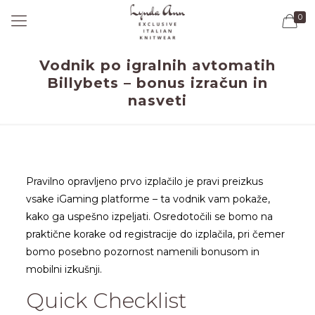
0
Vodnik po igralnih avtomatih
Billybets – bonus izračun in
nasveti
Pravilno opravljeno prvo izplačilo je pravi preizkus
vsake iGaming platforme – ta vodnik vam pokaže,
kako ga uspešno izpeljati. Osredotočili se bomo na
praktične korake od registracije do izplačila, pri čemer
bomo posebno pozornost namenili bonusom in
mobilni izkušnji.
Quick Checklist