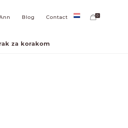
0
 Ann
Blog
Contact
orak za korakom