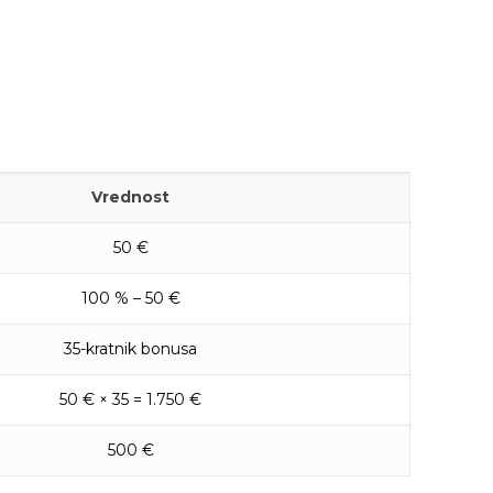
Vrednost
50 €
100 % – 50 €
35-kratnik bonusa
50 € × 35 = 1.750 €
500 €