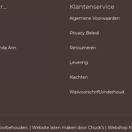
r…
Klantenservice
Algemene Voorwaarden
Privacy Beleid
nda Ann
agdoeken
Retourneren
ho’s
Levering
/stola’s
Klachten
Wasvoorschrift/onderhoud
 voorbehouden. |
Website laten maken
door Chuck's |
Webshop M