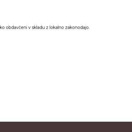
ahko obdavčeni v skladu z lokalno zakonodajo.