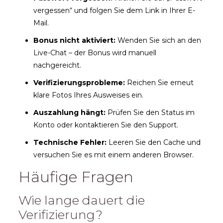
vergessen“ und folgen Sie dem Link in Ihrer E-
Mail.
Bonus nicht aktiviert:
Wenden Sie sich an den
Live-Chat – der Bonus wird manuell
nachgereicht.
Verifizierungsprobleme:
Reichen Sie erneut
klare Fotos Ihres Ausweises ein.
Auszahlung hängt:
Prüfen Sie den Status im
Konto oder kontaktieren Sie den Support.
Technische Fehler:
Leeren Sie den Cache und
versuchen Sie es mit einem anderen Browser.
Häufige Fragen
Wie lange dauert die
Verifizierung?