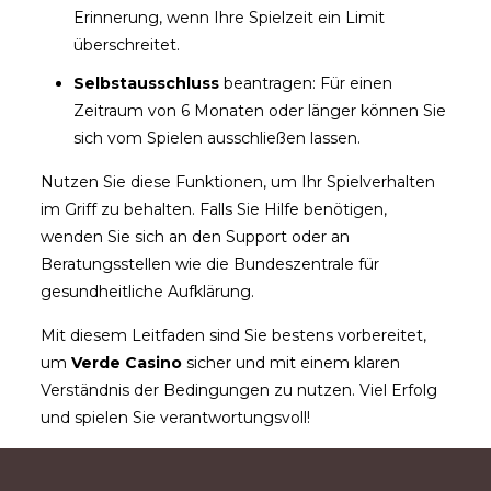
Erinnerung, wenn Ihre Spielzeit ein Limit
überschreitet.
Selbstausschluss
beantragen: Für einen
Zeitraum von 6 Monaten oder länger können Sie
sich vom Spielen ausschließen lassen.
Nutzen Sie diese Funktionen, um Ihr Spielverhalten
im Griff zu behalten. Falls Sie Hilfe benötigen,
wenden Sie sich an den Support oder an
Beratungsstellen wie die Bundeszentrale für
gesundheitliche Aufklärung.
Mit diesem Leitfaden sind Sie bestens vorbereitet,
um
Verde Casino
sicher und mit einem klaren
Verständnis der Bedingungen zu nutzen. Viel Erfolg
und spielen Sie verantwortungsvoll!