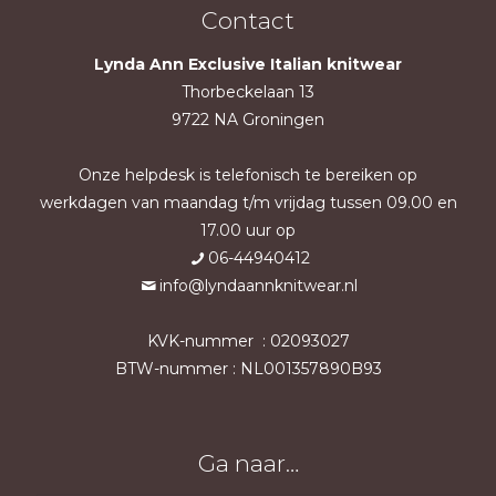
Contact
Lynda Ann Exclusive Italian knitwear
Thorbeckelaan 13
9722 NA Groningen
Onze helpdesk is telefonisch te bereiken op
werkdagen van maandag t/m vrijdag tussen 09.00 en
17.00 uur op
06-44940412
info@lyndaannknitwear.nl
KVK-nummer : 02093027
BTW-nummer : NL001357890B93
Ga naar…