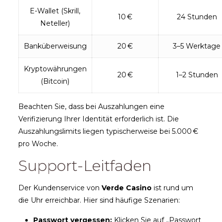
E-Wallet (Skrill,
10 €
24 Stunden
Neteller)
Banküberweisung
20 €
3–5 Werktage
Kryptowährungen
20 €
1–2 Stunden
(Bitcoin)
Beachten Sie, dass bei Auszahlungen eine
Verifizierung Ihrer Identität erforderlich ist. Die
Auszahlungslimits liegen typischerweise bei 5.000 €
pro Woche.
Support-Leitfaden
Der Kundenservice von
Verde Casino
ist rund um
die Uhr erreichbar. Hier sind häufige Szenarien:
Passwort vergessen:
Klicken Sie auf „Passwort