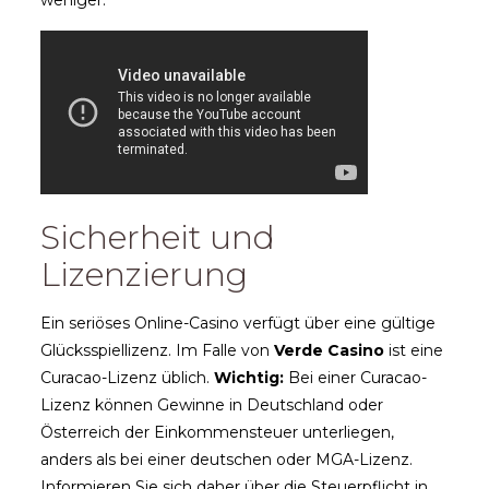
weniger.
Sicherheit und
Lizenzierung
Ein seriöses Online-Casino verfügt über eine gültige
Glücksspiellizenz. Im Falle von
Verde Casino
ist eine
Curacao-Lizenz üblich.
Wichtig:
Bei einer Curacao-
Lizenz können Gewinne in Deutschland oder
Österreich der Einkommensteuer unterliegen,
anders als bei einer deutschen oder MGA-Lizenz.
Informieren Sie sich daher über die Steuerpflicht in