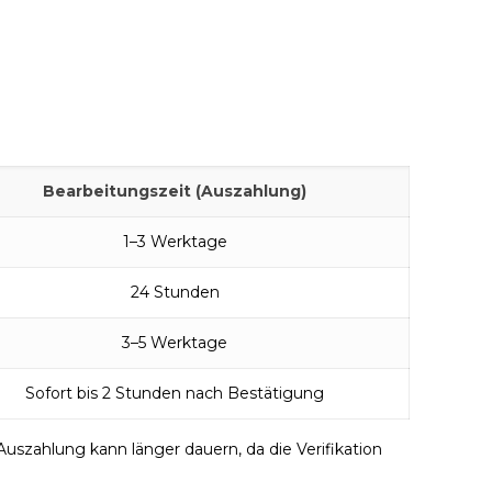
Bearbeitungszeit (Auszahlung)
1–3 Werktage
24 Stunden
3–5 Werktage
Sofort bis 2 Stunden nach Bestätigung
Auszahlung kann länger dauern, da die Verifikation