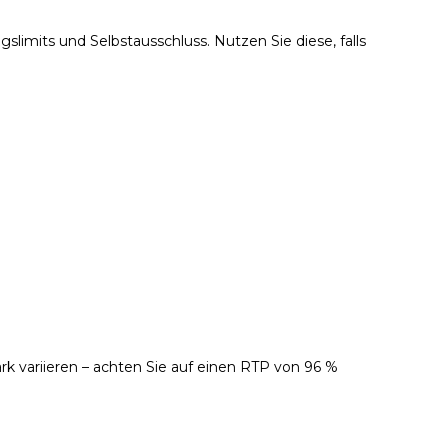
slimits und Selbstausschluss. Nutzen Sie diese, falls
ark variieren – achten Sie auf einen RTP von 96 %