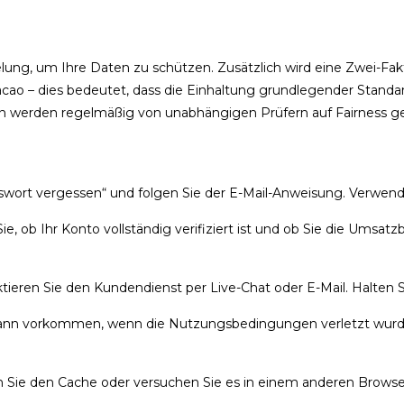
lung, um Ihre Daten zu schützen. Zusätzlich wird eine Zwei-Fak
ao – dies bedeutet, dass die Einhaltung grundlegender Standard
nen werden regelmäßig von unabhängigen Prüfern auf Fairness ge
sswort vergessen“ und folgen Sie der E-Mail-Anweisung. Verwende
e, ob Ihr Konto vollständig verifiziert ist und ob Sie die Umsatz
ieren Sie den Kundendienst per Live-Chat oder E-Mail. Halten Si
 kann vorkommen, wenn die Nutzungsbedingungen verletzt wurde
n Sie den Cache oder versuchen Sie es in einem anderen Browse