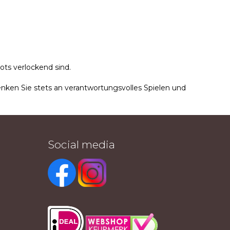
ots verlockend sind.
Denken Sie stets an verantwortungsvolles Spielen und
Social media