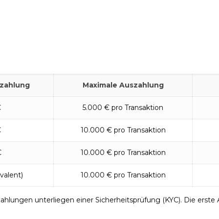
zahlung
Maximale Auszahlung
€
5.000 € pro Transaktion
€
10.000 € pro Transaktion
€
10.000 € pro Transaktion
valent)
10.000 € pro Transaktion
ahlungen unterliegen einer Sicherheitsprüfung (KYC). Die erste 