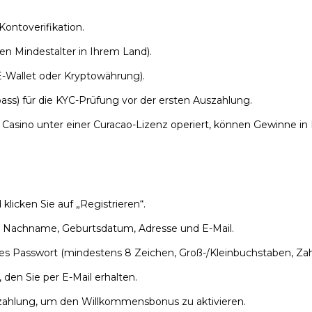
Kontoverifikation.
en Mindestalter in Ihrem Land).
E-Wallet oder Kryptowährung).
ass) für die KYC-Prüfung vor der ersten Auszahlung.
 Casino unter einer Curacao-Lizenz operiert, können Gewinne 
licken Sie auf „Registrieren“.
, Nachname, Geburtsdatum, Adresse und E-Mail.
s Passwort (mindestens 8 Zeichen, Groß-/Kleinbuchstaben, Zah
 den Sie per E-Mail erhalten.
inzahlung, um den Willkommensbonus zu aktivieren.