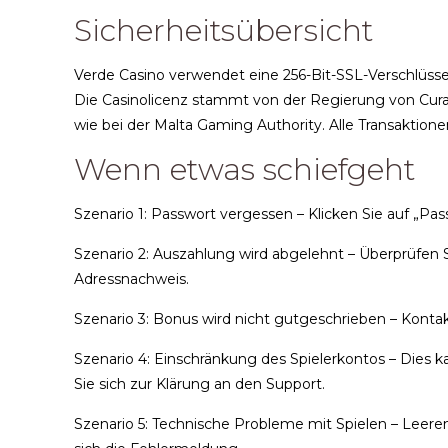
Sicherheitsübersicht
Verde Casino verwendet eine 256-Bit-SSL-Verschlüsse
Die Casinolicenz stammt von der Regierung von Curac
wie bei der Malta Gaming Authority. Alle Transaktio
Wenn etwas schiefgeht
Szenario 1: Passwort vergessen – Klicken Sie auf „Pa
Szenario 2: Auszahlung wird abgelehnt – Überprüfen Si
Adressnachweis.
Szenario 3: Bonus wird nicht gutgeschrieben – Kontakt
Szenario 4: Einschränkung des Spielerkontos – Dies
Sie sich zur Klärung an den Support.
Szenario 5: Technische Probleme mit Spielen – Leere