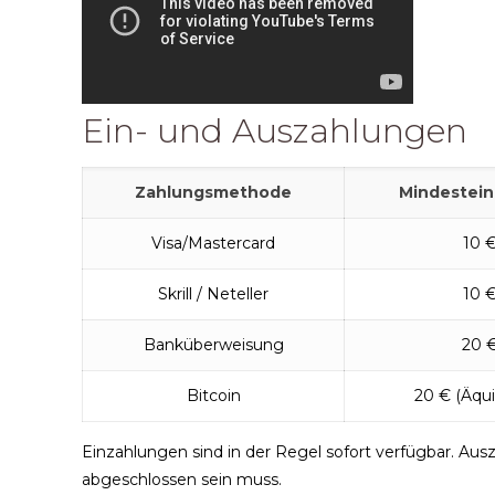
Ein- und Auszahlungen
Zahlungsmethode
Mindestein
Visa/Mastercard
10 
Skrill / Neteller
10 
Banküberweisung
20 
Bitcoin
20 € (Äqui
Einzahlungen sind in der Regel sofort verfügbar. Ausz
abgeschlossen sein muss.