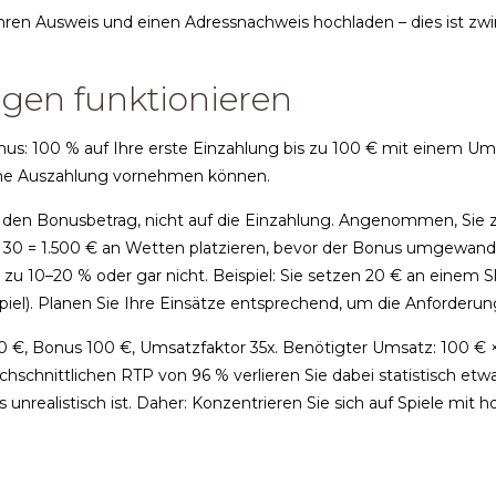
 Ihren Ausweis und einen Adressnachweis hochladen – dies ist zw
gen funktionieren
s: 100 % auf Ihre erste Einzahlung bis zu 100 € mit einem Ums
ine Auszahlung vornehmen können.
en Bonusbetrag, nicht auf die Einzahlung. Angenommen, Sie za
0 = 1.500 € an Wetten platzieren, bevor der Bonus umgewandelt
ur zu 10–20 % oder gar nicht. Beispiel: Sie setzen 20 € an einem
 Spiel). Planen Sie Ihre Einsätze entsprechend, um die Anforderung
 €, Bonus 100 €, Umsatzfaktor 35x. Benötigter Umsatz: 100 € × 
chschnittlichen RTP von 96 % verlieren Sie dabei statistisch et
s unrealistisch ist. Daher: Konzentrieren Sie sich auf Spiele mi