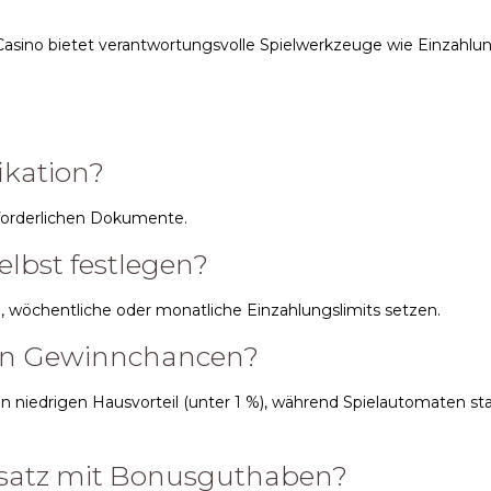
Casino bietet verantwortungsvolle Spielwerkzeuge wie Einzahlung
ikation?
forderlichen Dokumente.
elbst festlegen?
, wöchentliche oder monatliche Einzahlungslimits setzen.
ten Gewinnchancen?
en niedrigen Hausvorteil (unter 1 %), während Spielautomaten st
nsatz mit Bonusguthaben?