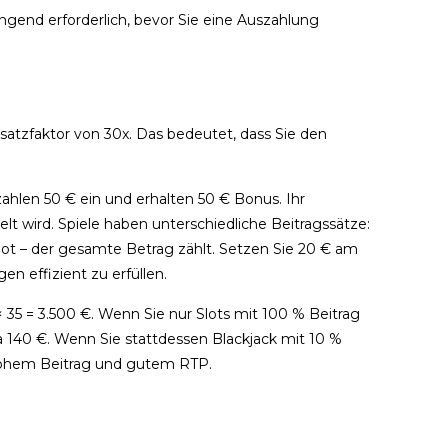
ingend erforderlich, bevor Sie eine Auszahlung
atzfaktor von 30x. Das bedeutet, dass Sie den
hlen 50 € ein und erhalten 50 € Bonus. Ihr
 wird. Spiele haben unterschiedliche Beitragssätze:
 Slot – der gesamte Betrag zählt. Setzen Sie 20 € am
en effizient zu erfüllen.
35 = 3.500 €. Wenn Sie nur Slots mit 100 % Beitrag
wa 140 €. Wenn Sie stattdessen Blackjack mit 10 %
t hohem Beitrag und gutem RTP.