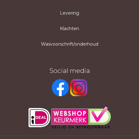
Levering
Klachten
Wasvoorschrift/onderhoud
Social media