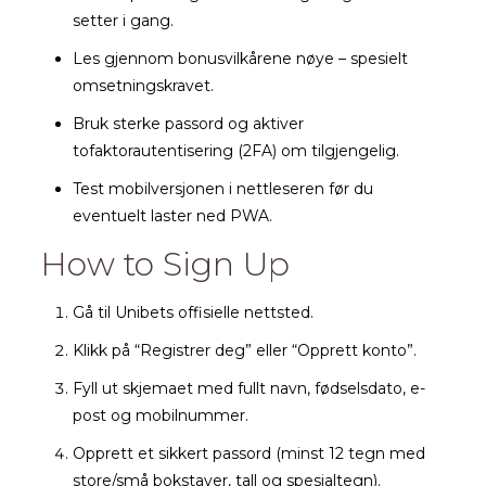
setter i gang.
Les gjennom bonusvilkårene nøye – spesielt
omsetningskravet.
Bruk sterke passord og aktiver
tofaktorautentisering (2FA) om tilgjengelig.
Test mobilversjonen i nettleseren før du
eventuelt laster ned PWA.
How to Sign Up
Gå til Unibets offisielle nettsted.
Klikk på “Registrer deg” eller “Opprett konto”.
Fyll ut skjemaet med fullt navn, fødselsdato, e-
post og mobilnummer.
Opprett et sikkert passord (minst 12 tegn med
store/små bokstaver, tall og spesialtegn).