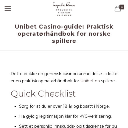
0
Unibet Casino-guide: Praktisk
operatørhåndbok for norske
spillere
Dette er ikke en generisk casinon anmeldelse – dette
er en praktisk operatørhåndbok for
Unibet no
spillere.
Quick Checklist
Sørg for at du er over 18 år og bosatt i Norge.
Ha gyldig legitimasjon klar for KYC-verifisering.
Sett et personlig innskudds- og tidsgrense før du