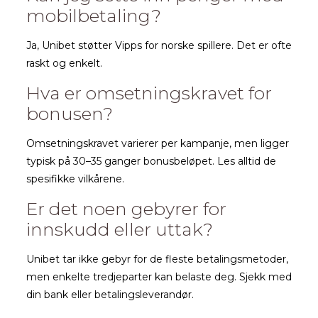
mobilbetaling?
Ja, Unibet støtter Vipps for norske spillere. Det er ofte
raskt og enkelt.
Hva er omsetningskravet for
bonusen?
Omsetningskravet varierer per kampanje, men ligger
typisk på 30–35 ganger bonusbeløpet. Les alltid de
spesifikke vilkårene.
Er det noen gebyrer for
innskudd eller uttak?
Unibet tar ikke gebyr for de fleste betalingsmetoder,
men enkelte tredjeparter kan belaste deg. Sjekk med
din bank eller betalingsleverandør.