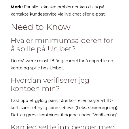
Merk:
For alle tekniske problemer kan du også
kontakte kundeservice via live chat eller e-post.
Need to Know
Hva er minimumsalderen for
å spille på Unibet?
Du må være minst 18 år gammel for å opprette en
konto og spille hos Unibet.
Hvordan verifiserer jeg
kontoen min?
Last opp et gyldig pass, førerkort eller nasjonalt ID-
kort, samt et nylig adressebevis (f.eks. strømregning).
Dette gjøres i kontoinnstillingene under “Verifisering”.
Kan jeg sette inn penger med