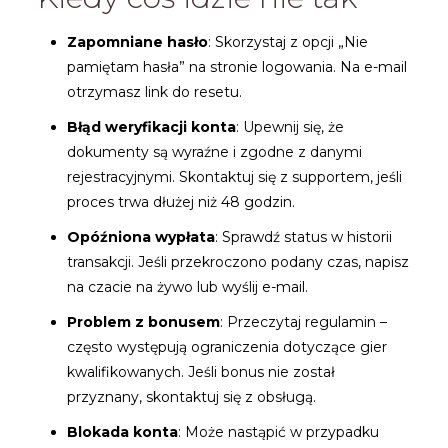
Zapomniane hasło
: Skorzystaj z opcji „Nie
pamiętam hasła” na stronie logowania. Na e-mail
otrzymasz link do resetu.
Błąd weryfikacji konta
: Upewnij się, że
dokumenty są wyraźne i zgodne z danymi
rejestracyjnymi. Skontaktuj się z supportem, jeśli
proces trwa dłużej niż 48 godzin.
Opóźniona wypłata
: Sprawdź status w historii
transakcji. Jeśli przekroczono podany czas, napisz
na czacie na żywo lub wyślij e-mail.
Problem z bonusem
: Przeczytaj regulamin –
często występują ograniczenia dotyczące gier
kwalifikowanych. Jeśli bonus nie został
przyznany, skontaktuj się z obsługą.
Blokada konta
: Może nastąpić w przypadku