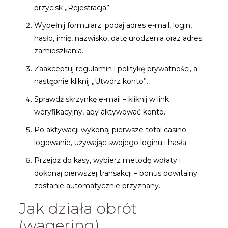
przycisk „Rejestracja”.
Wypełnij formularz: podaj adres e-mail, login,
hasło, imię, nazwisko, datę urodzenia oraz adres
zamieszkania.
Zaakceptuj regulamin i politykę prywatności, a
następnie kliknij „Utwórz konto”.
Sprawdź skrzynkę e-mail – kliknij w link
weryfikacyjny, aby aktywować konto.
Po aktywacji wykonaj pierwsze total casino
logowanie, używając swojego loginu i hasła.
Przejdź do kasy, wybierz metodę wpłaty i
dokonaj pierwszej transakcji – bonus powitalny
zostanie automatycznie przyznany.
Jak działa obrót
(wagering)