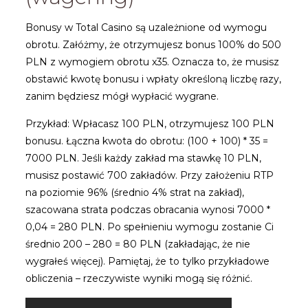
Bonusy w Total Casino są uzależnione od wymogu
obrotu. Załóżmy, że otrzymujesz bonus 100% do 500
PLN z wymogiem obrotu x35. Oznacza to, że musisz
obstawić kwotę bonusu i wpłaty określoną liczbę razy,
zanim będziesz mógł wypłacić wygrane.
Przykład: Wpłacasz 100 PLN, otrzymujesz 100 PLN
bonusu. Łączna kwota do obrotu: (100 + 100) * 35 =
7000 PLN. Jeśli każdy zakład ma stawkę 10 PLN,
musisz postawić 700 zakładów. Przy założeniu RTP
na poziomie 96% (średnio 4% strat na zakład),
szacowana strata podczas obracania wynosi 7000 *
0,04 = 280 PLN. Po spełnieniu wymogu zostanie Ci
średnio 200 – 280 = 80 PLN (zakładając, że nie
wygrałeś więcej). Pamiętaj, że to tylko przykładowe
obliczenia – rzeczywiste wyniki mogą się różnić.