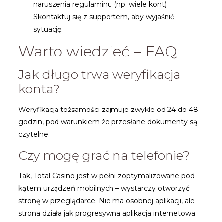
naruszenia regulaminu (np. wiele kont).
Skontaktuj się z supportem, aby wyjaśnić
sytuację.
Warto wiedzieć – FAQ
Jak długo trwa weryfikacja
konta?
Weryfikacja tożsamości zajmuje zwykle od 24 do 48
godzin, pod warunkiem że przesłane dokumenty są
czytelne.
Czy mogę grać na telefonie?
Tak, Total Casino jest w pełni zoptymalizowane pod
kątem urządzeń mobilnych – wystarczy otworzyć
stronę w przeglądarce. Nie ma osobnej aplikacji, ale
strona działa jak progresywna aplikacja internetowa