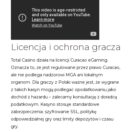
Licencja i ochrona gracza
Total Casino działa na licencji Curacao eGaming.
Oznacza to, że jest regulowane przez prawo Curacao,
ale nie podlega nadzorowi MGA ani lokalnym
organom. Dla graczy z Polski ważne jest, że wygrane
z takich kasyn mogą podlegać opodatkowaniu jako
dochód z hazardu – zalecamy konsultację z doradcą
podatkowym. Kasyno stosuje standardowe
zabezpieczenia: szyfrowanie SSL, politykę
odpowiedzialnej gry oraz limity depozytów i czasu
gry.