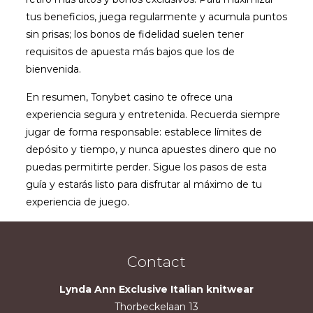
tus beneficios, juega regularmente y acumula puntos
sin prisas; los bonos de fidelidad suelen tener
requisitos de apuesta más bajos que los de
bienvenida.
En resumen, Tonybet casino te ofrece una
experiencia segura y entretenida. Recuerda siempre
jugar de forma responsable: establece límites de
depósito y tiempo, y nunca apuestes dinero que no
puedas permitirte perder. Sigue los pasos de esta
guía y estarás listo para disfrutar al máximo de tu
experiencia de juego.
Contact
Lynda Ann Exclusive Italian knitwear
Thorbeckelaan 13