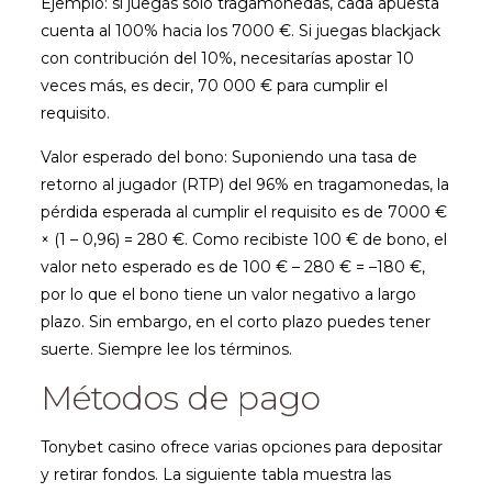
Ejemplo: si juegas solo tragamonedas, cada apuesta
cuenta al 100% hacia los 7000 €. Si juegas blackjack
con contribución del 10%, necesitarías apostar 10
veces más, es decir, 70 000 € para cumplir el
requisito.
Valor esperado del bono: Suponiendo una tasa de
retorno al jugador (RTP) del 96% en tragamonedas, la
pérdida esperada al cumplir el requisito es de 7000 €
× (1 – 0,96) = 280 €. Como recibiste 100 € de bono, el
valor neto esperado es de 100 € – 280 € = –180 €,
por lo que el bono tiene un valor negativo a largo
plazo. Sin embargo, en el corto plazo puedes tener
suerte. Siempre lee los términos.
Métodos de pago
Tonybet casino ofrece varias opciones para depositar
y retirar fondos. La siguiente tabla muestra las