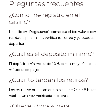
Preguntas frecuentes
¿Cómo me registro en el
casino?
Haz clic en “Registrarse”, completa el formulario con
tus datos personales, verifica tu correo y ya puedes
depositar.
¿Cuál es el depósito mínimo?
El depósito mínimo es de 10 € para la mayoría de los
métodos de pago.
¿Cuánto tardan los retiros?
Los retiros se procesan en un plazo de 24 a 48 horas
hábiles, una vez verificada la cuenta.
¿Ofrecen bonos para