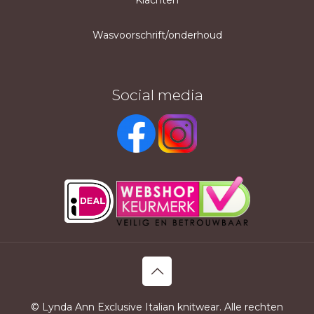
Klachten
Wasvoorschrift/onderhoud
Social media
© Lynda Ann Exclusive Italian knitwear. Alle rechten