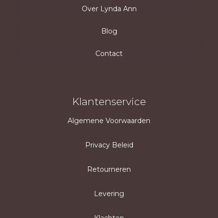
Over Lynda Ann
Omslagdoeken
Poncho’s
Blog
Sjaals/stola’s
Contact
Klantenservice
Algemene Voorwaarden
Privacy Beleid
Retourneren
Levering