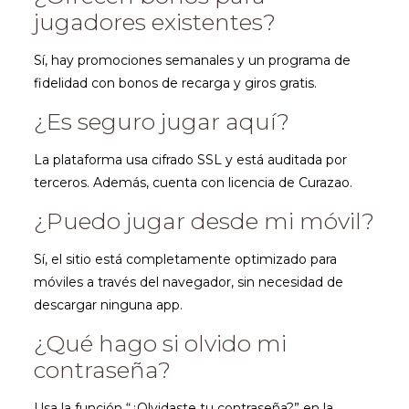
jugadores existentes?
Sí, hay promociones semanales y un programa de
fidelidad con bonos de recarga y giros gratis.
¿Es seguro jugar aquí?
La plataforma usa cifrado SSL y está auditada por
terceros. Además, cuenta con licencia de Curazao.
¿Puedo jugar desde mi móvil?
Sí, el sitio está completamente optimizado para
móviles a través del navegador, sin necesidad de
descargar ninguna app.
¿Qué hago si olvido mi
contraseña?
Usa la función “¿Olvidaste tu contraseña?” en la