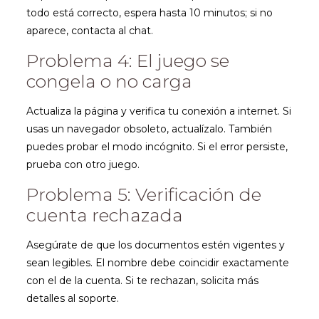
todo está correcto, espera hasta 10 minutos; si no
aparece, contacta al chat.
Problema 4: El juego se
congela o no carga
Actualiza la página y verifica tu conexión a internet. Si
usas un navegador obsoleto, actualízalo. También
puedes probar el modo incógnito. Si el error persiste,
prueba con otro juego.
Problema 5: Verificación de
cuenta rechazada
Asegúrate de que los documentos estén vigentes y
sean legibles. El nombre debe coincidir exactamente
con el de la cuenta. Si te rechazan, solicita más
detalles al soporte.