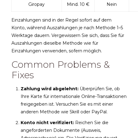
Giropay
Mind. 10 €
Nein
Einzahlungen sind in der Regel sofort auf dem
Konto, während Auszahlungen je nach Methode 1–5
Werktage dauern. Vergewissern Sie sich, dass Sie für
Auszahlungen dieselbe Methode wie für
Einzahlungen verwenden, sofern möglich.
Common Problems &
Fixes
Zahlung wird abgelehnt:
Überprüfen Sie, ob
Ihre Karte für internationale Online-Transaktionen
freigegeben ist. Versuchen Sie es mit einer
anderen Methode wie Skrill oder PayPal.
Konto nicht verifiziert:
Reichen Sie die
angeforderten Dokumente (Ausweis,