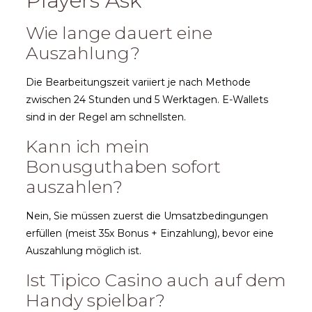
Players Ask
Wie lange dauert eine
Auszahlung?
Die Bearbeitungszeit variiert je nach Methode
zwischen 24 Stunden und 5 Werktagen. E-Wallets
sind in der Regel am schnellsten.
Kann ich mein
Bonusguthaben sofort
auszahlen?
Nein, Sie müssen zuerst die Umsatzbedingungen
erfüllen (meist 35x Bonus + Einzahlung), bevor eine
Auszahlung möglich ist.
Ist Tipico Casino auch auf dem
Handy spielbar?