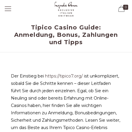
0
Tipico Casino Guide:
Anmeldung, Bonus, Zahlungen
und Tipps
Der Einstieg bei
https://tipico7.org/
ist unkompliziert,
sobald Sie die Schritte kennen – dieser Leitfaden
führt Sie durch jeden einzelnen. Egal, ob Sie ein
Neuling sind oder bereits Erfahrung mit Online-
Casinos haben, hier finden Sie alle wichtigen
Informationen zu Anmeldung, Bonusbedingungen,
Sicherheit und Zahlungsmethoden. Lesen Sie weiter,
um das Beste aus Ihrem Tipico Casino-Erlebnis