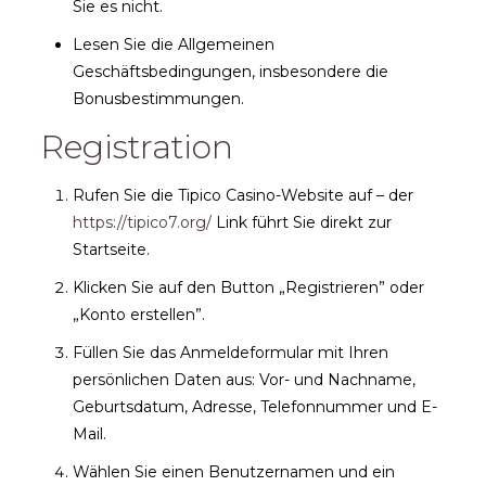
Sie es nicht.
Lesen Sie die Allgemeinen
Geschäftsbedingungen, insbesondere die
Bonusbestimmungen.
Registration
Rufen Sie die Tipico Casino-Website auf – der
https://tipico7.org/
Link führt Sie direkt zur
Startseite.
Klicken Sie auf den Button „Registrieren” oder
„Konto erstellen”.
Füllen Sie das Anmeldeformular mit Ihren
persönlichen Daten aus: Vor- und Nachname,
Geburtsdatum, Adresse, Telefonnummer und E-
Mail.
Wählen Sie einen Benutzernamen und ein