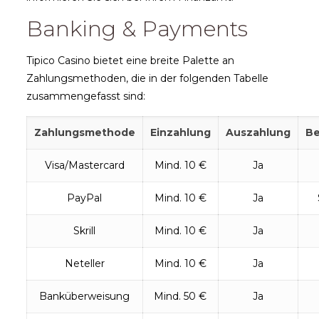
Banking & Payments
Tipico Casino bietet eine breite Palette an
Zahlungsmethoden, die in der folgenden Tabelle
zusammengefasst sind:
Zahlungsmethode
Einzahlung
Auszahlung
Be
Visa/Mastercard
Mind. 10 €
Ja
PayPal
Mind. 10 €
Ja
Skrill
Mind. 10 €
Ja
Neteller
Mind. 10 €
Ja
Banküberweisung
Mind. 50 €
Ja