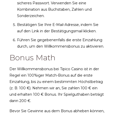
sicheres Passwort. Verwenden Sie eine
Kombination aus Buchstaben, Zahlen und
Sonderzeichen.
Bestätigen Sie Ihre E-Mail-Adresse, indem Sie
auf den Link in der Bestätigungsmail klicken.
Führen Sie gegebenenfalls die erste Einzahlung
durch, um den Willkommensbonus zu aktivieren.
Bonus Math
Der Willkommensbonus bei Tipico Casino ist in der
Regel ein 100%iger Match-Bonus auf die erste
Einzahlung, bis zu einem bestimmten Höchstbetrag
(z. B. 100 €). Nehmen wir an, Sie zahlen 100 € ein
und erhalten 100 € Bonus. Ihr Spielguthaben beträgt
dann 200 €.
Bevor Sie Gewinne aus dem Bonus abheben können,