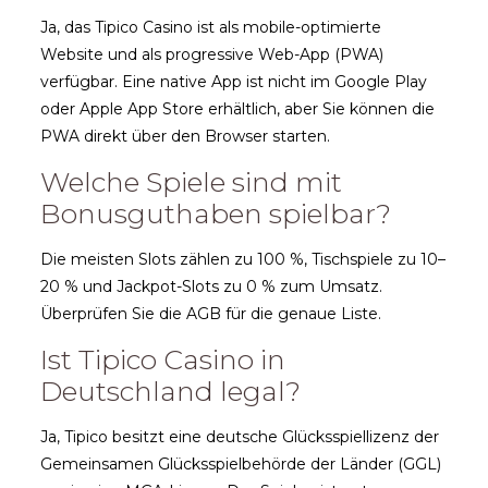
Ja, das Tipico Casino ist als mobile-optimierte
Website und als progressive Web-App (PWA)
verfügbar. Eine native App ist nicht im Google Play
oder Apple App Store erhältlich, aber Sie können die
PWA direkt über den Browser starten.
Welche Spiele sind mit
Bonusguthaben spielbar?
Die meisten Slots zählen zu 100 %, Tischspiele zu 10–
20 % und Jackpot-Slots zu 0 % zum Umsatz.
Überprüfen Sie die AGB für die genaue Liste.
Ist Tipico Casino in
Deutschland legal?
Ja, Tipico besitzt eine deutsche Glücksspiellizenz der
Gemeinsamen Glücksspielbehörde der Länder (GGL)