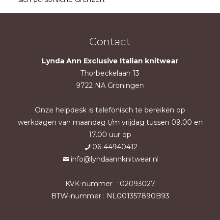
Contact
Lynda Ann Exclusive Italian knitwear
Thorbeckelaan 13
9722 NA Groningen
Onze helpdesk is telefonisch te bereiken op
werkdagen van maandag t/m vrijdag tussen 09.00 en
17.00 uur op
06-44940412
info@lyndaannknitwear.nl
KVK-nummer : 02093027
BTW-nummer : NL001357890B93