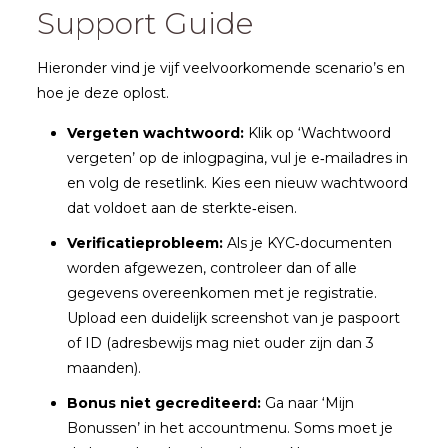
Support Guide
Hieronder vind je vijf veelvoorkomende scenario’s en
hoe je deze oplost.
Vergeten wachtwoord:
Klik op ‘Wachtwoord
vergeten’ op de inlogpagina, vul je e‑mailadres in
en volg de resetlink. Kies een nieuw wachtwoord
dat voldoet aan de sterkte‑eisen.
Verificatieprobleem:
Als je KYC‑documenten
worden afgewezen, controleer dan of alle
gegevens overeenkomen met je registratie.
Upload een duidelijk screenshot van je paspoort
of ID (adresbewijs mag niet ouder zijn dan 3
maanden).
Bonus niet gecrediteerd:
Ga naar ‘Mijn
Bonussen’ in het accountmenu. Soms moet je