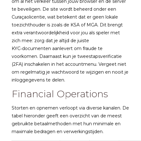
om al het verkeer tussen jouw browser en de server
te beveiligen. De site wordt beheerd onder een
Curaçaolicentie, wat betekent dat er geen lokale
toezichthouder is zoals de KSA of MGA. Dit brengt
extra verantwoordelijkheid voor jou als speler met
zich mee: zorg dat je altijd de juiste
KYC‑documenten aanlevert om fraude te
voorkomen. Daarnaast kun je tweestapsverificatie
(2FA) inschakelen in het accountmenu. Vergeet niet
om regelmatig je wachtwoord te wijzigen en nooit je
inloggegevens te delen.
Financial Operations
Storten en opnemen verloopt via diverse kanalen. De
tabel hieronder geeft een overzicht van de meest
gebruikte betaalmethoden met hun minimale en
maximale bedragen en verwerkingstijden.