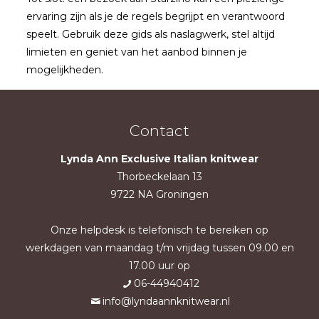
ervaring zijn als je de regels begrijpt en verantwoord
speelt. Gebruik deze gids als naslagwerk, stel altijd
limieten en geniet van het aanbod binnen je
mogelijkheden.
Contact
Lynda Ann Exclusive Italian knitwear
Thorbeckelaan 13
9722 NA Groningen
Onze helpdesk is telefonisch te bereiken op
werkdagen van maandag t/m vrijdag tussen 09.00 en
17.00 uur op
06-44940412
info@lyndaannknitwear.nl