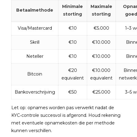
Minimale
Maximale
Opnam
Betaalmethode
storting
storting
goed
Visa/Mastercard
€10
€5.000
1–3 
Skrill
€10
€10.000
Binn
Neteller
€10
€10.000
Binn
€20
€10.000
Binnen
Bitcoin
equivalent
equivalent
netwerk
Bankoverschrijving
€50
€25.000
3–5 
Let op: opnames worden pas verwerkt nadat de
KYC‑controle succesvol is afgerond. Houd rekening
met eventuele opnamekosten die per methode
kunnen verschillen.