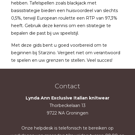
hebben. Tafelspellen zoals blackjack met
basisstrategie bieden een huisvoordeel van slechts
0,5%, terwijl European roulette een RTP van 97,3%
heeft. Gebruik deze kennis om een strategie te
bepalen die past bij uw speelstijl.
Met deze gids bent u goed voorbereid om te
beginnen bij Starzino. Vergeet niet om verantwoord
te spelen en uw grenzen te stellen. Veel succes!
Contact
Lynda Ann Exclusive Italian knitwear
Thorbeckelaan 13
9722 NA Groningen
Onze helpdesk is telefonisch te bereiken op