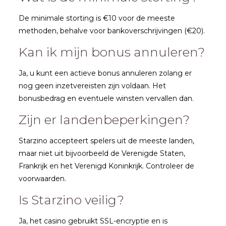
De minimale storting is €10 voor de meeste
methoden, behalve voor bankoverschrijvingen (€20).
Kan ik mijn bonus annuleren?
Ja, u kunt een actieve bonus annuleren zolang er
nog geen inzetvereisten zijn voldaan. Het
bonusbedrag en eventuele winsten vervallen dan.
Zijn er landenbeperkingen?
Starzino accepteert spelers uit de meeste landen,
maar niet uit bijvoorbeeld de Verenigde Staten,
Frankrijk en het Verenigd Koninkrijk. Controleer de
voorwaarden.
Is Starzino veilig?
Ja, het casino gebruikt SSL-encryptie en is