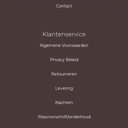
Sjaals/stola’s
Contact
Klantenservice
Algemene Voorwaarden
Privacy Beleid
Retourneren
Levering
Klachten
Wasvoorschrift/onderhoud