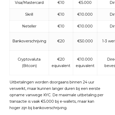
Visa/Mastercard
€10
€5.000
Di
Skrill
€10
€10.000
Di
Neteller
€10
€10.000
Di
Bankoverschrijving
€20
€50.000
1-3 we
Cryptovaluta
€20
€10.000
Dire
(Bitcoin)
equivalent
equivalent
beves
Uitbetalingen worden doorgaans binnen 24 uur
verwerkt, maar kunnen langer duren bij een eerste
opname vanwege KYC. De maximale uitbetaling per
transactie is vaak €5.000 bij e-wallets, maar kan
hoger zijn bij bankoverschrijving.