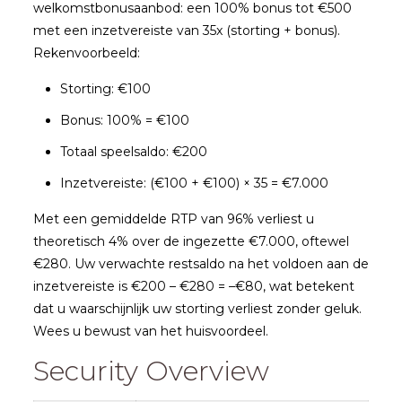
welkomstbonusaanbod: een 100% bonus tot €500
met een inzetvereiste van 35x (storting + bonus).
Rekenvoorbeeld:
Storting: €100
Bonus: 100% = €100
Totaal speelsaldo: €200
Inzetvereiste: (€100 + €100) × 35 = €7.000
Met een gemiddelde RTP van 96% verliest u
theoretisch 4% over de ingezette €7.000, oftewel
€280. Uw verwachte restsaldo na het voldoen aan de
inzetvereiste is €200 – €280 = –€80, wat betekent
dat u waarschijnlijk uw storting verliest zonder geluk.
Wees u bewust van het huisvoordeel.
Security Overview