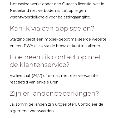
Het casino werkt onder een Curacao-licentie, wat in
Nederland niet verboden is. Let op: eigen
verantwoordelijkheid voor belastingaangifte.
Kan ik via een app spelen?
Starzino biedt een mobiel-geoptimaliseerde website
en een PWA die u via de browser kunt installeren.
Hoe neem ik contact op met
de klantenservice?
Via livechat (24/7) of e-mail, met een verwachte
reactietijd van enkele uren.
Zijn er landenbeperkingen?
Ja, sommige landen zijn uitgesloten. Controleer de
algemene voorwaarden.