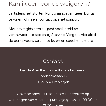
Kan ik een bonus weigeren?
Ja, tijdens het storten kunt u aangeven geen bonus
te willen, of neem contact op met support.
Met deze gids bent u goed voorbereid om
verantwoord te spelen bij Starzino. Vergeet niet altijd
de bonusvoorwaarden te lezen en speel met mate.
Contact
Lynda Ann Exclusive Italian knitwear
Thorbeckelaan 13
9722 NA Groningen
Onze helpdesk is telefonisch te bereiken op
werkdagen van maandag t/m vrijdag tussen 09.00 en
17.00 uur op