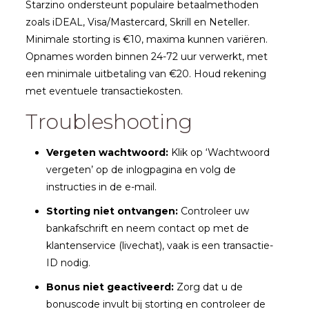
Starzino ondersteunt populaire betaalmethoden
zoals iDEAL, Visa/Mastercard, Skrill en Neteller.
Minimale storting is €10, maxima kunnen variëren.
Opnames worden binnen 24-72 uur verwerkt, met
een minimale uitbetaling van €20. Houd rekening
met eventuele transactiekosten.
Troubleshooting
Vergeten wachtwoord:
Klik op ‘Wachtwoord
vergeten’ op de inlogpagina en volg de
instructies in de e-mail.
Storting niet ontvangen:
Controleer uw
bankafschrift en neem contact op met de
klantenservice (livechat), vaak is een transactie-
ID nodig.
Bonus niet geactiveerd:
Zorg dat u de
bonuscode invult bij storting en controleer de