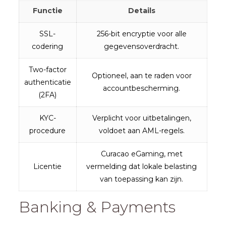
Functie
Details
SSL-
256-bit encryptie voor alle
codering
gegevensoverdracht.
Two-factor
Optioneel, aan te raden voor
authenticatie
accountbescherming.
(2FA)
KYC-
Verplicht voor uitbetalingen,
procedure
voldoet aan AML-regels.
Curacao eGaming, met
Licentie
vermelding dat lokale belasting
van toepassing kan zijn.
Banking & Payments