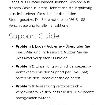
Lizenz aus Curacao handelt, können Gewinne aus
diesem Casino in Ihrem Heimatland steuerpflichtig
sein. Informieren Sie sich über die lokalen
Steuergesetze. Die Seite nutzt eine 256-Bit-SSL-
Verschlüsselung für alle Transaktionen.
Support Guide
Problem 1:
Login-Probleme – Überprüfen Sie
Ihre E-Mail und Ihr Passwort. Nutzen Sie die
„Passwort vergessen”-Funktion.
Problem 2:
Einzahlung wird nicht angezeigt –
Kontaktieren Sie den Support per Live-Chat;
halten Sie den Transaktionsbeleg bereit.
Problem 3:
Auszahlung verzögert sich –
Vergewissern Sie sich, dass alle KYC-Dokumente
hochgeladen wurden.