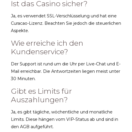
Ist das Casino sicher?
Ja, es verwendet SSL-Verschlüsselung und hat eine
Curacao-Lizenz. Beachten Sie jedoch die steuerlichen
Aspekte.
Wie erreiche ich den
Kundenservice?
Der Support ist rund um die Uhr per Live-Chat und E-
Mail erreichbar. Die Antwortzeiten liegen meist unter
30 Minuten.
Gibt es Limits für
Auszahlungen?
Ja, es gibt tägliche, wöchentliche und monatliche
Limits. Diese hängen vom VIP-Status ab und sind in
den AGB aufgeführt.