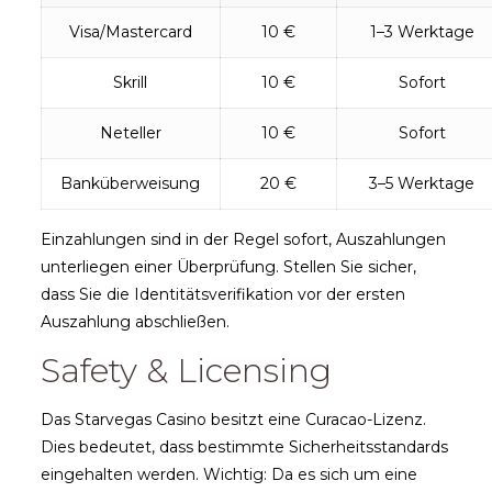
Visa/Mastercard
10 €
1–3 Werktage
Skrill
10 €
Sofort
Neteller
10 €
Sofort
Banküberweisung
20 €
3–5 Werktage
Einzahlungen sind in der Regel sofort, Auszahlungen
unterliegen einer Überprüfung. Stellen Sie sicher,
dass Sie die Identitätsverifikation vor der ersten
Auszahlung abschließen.
Safety & Licensing
Das Starvegas Casino besitzt eine Curacao-Lizenz.
Dies bedeutet, dass bestimmte Sicherheitsstandards
eingehalten werden. Wichtig: Da es sich um eine