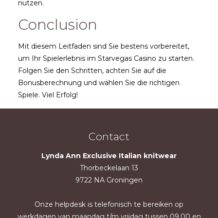
nutzen.
Conclusion
Mit diesem Leitfaden sind Sie bestens vorbereitet,
um Ihr Spielerlebnis im Starvegas Casino zu starten.
Folgen Sie den Schritten, achten Sie auf die
Bonusberechnung und wählen Sie die richtigen
Spiele. Viel Erfolg!
Contact
Lynda Ann Exclusive Italian knitwear
Thorbeckelaan 13
9722 NA Groningen
Onze helpdesk is telefonisch te bereiken op
werkdagen van maandag t/m vrijdag tussen 09.00 en