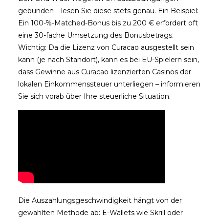
gebunden – lesen Sie diese stets genau. Ein Beispiel:
Ein 100-%-Matched-Bonus bis zu 200 € erfordert oft
eine 30-fache Umsetzung des Bonusbetrags.
Wichtig: Da die Lizenz von Curacao ausgestellt sein
kann (je nach Standort), kann es bei EU-Spielern sein,
dass Gewinne aus Curacao lizenzierten Casinos der
lokalen Einkommenssteuer unterliegen – informieren
Sie sich vorab über Ihre steuerliche Situation.
Die Auszahlungsgeschwindigkeit hängt von der
gewählten Methode ab: E-Wallets wie Skrill oder