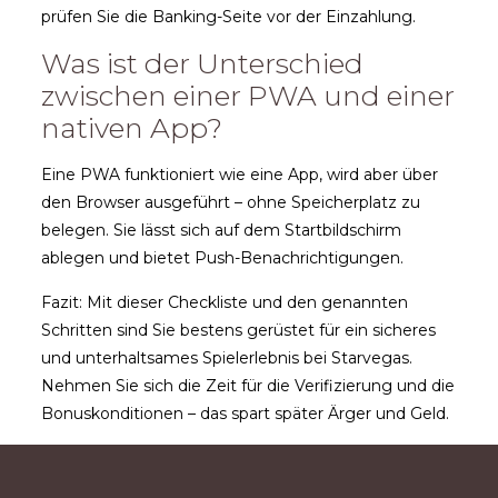
prüfen Sie die Banking-Seite vor der Einzahlung.
Was ist der Unterschied
zwischen einer PWA und einer
nativen App?
Eine PWA funktioniert wie eine App, wird aber über
den Browser ausgeführt – ohne Speicherplatz zu
belegen. Sie lässt sich auf dem Startbildschirm
ablegen und bietet Push-Benachrichtigungen.
Fazit: Mit dieser Checkliste und den genannten
Schritten sind Sie bestens gerüstet für ein sicheres
und unterhaltsames Spielerlebnis bei Starvegas.
Nehmen Sie sich die Zeit für die Verifizierung und die
Bonuskonditionen – das spart später Ärger und Geld.