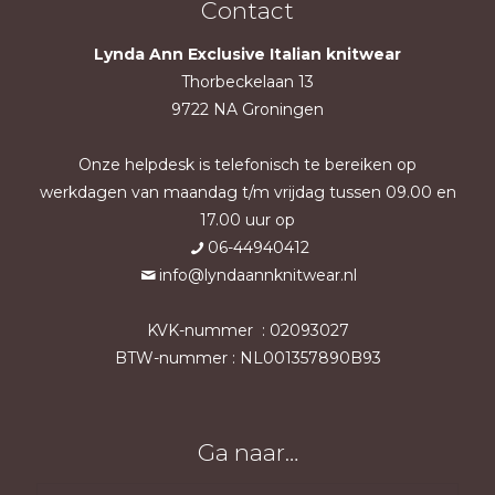
Contact
Lynda Ann Exclusive Italian knitwear
Thorbeckelaan 13
9722 NA Groningen
Onze helpdesk is telefonisch te bereiken op
werkdagen van maandag t/m vrijdag tussen 09.00 en
17.00 uur op
06-44940412
info@lyndaannknitwear.nl
KVK-nummer : 02093027
BTW-nummer : NL001357890B93
Ga naar…