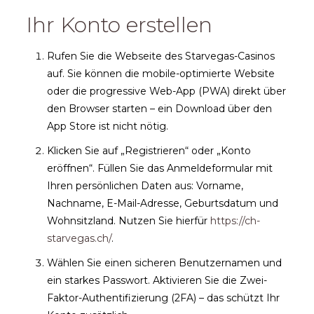
Ihr Konto erstellen
Rufen Sie die Webseite des Starvegas-Casinos
auf. Sie können die mobile-optimierte Website
oder die progressive Web-App (PWA) direkt über
den Browser starten – ein Download über den
App Store ist nicht nötig.
Klicken Sie auf „Registrieren“ oder „Konto
eröffnen“. Füllen Sie das Anmeldeformular mit
Ihren persönlichen Daten aus: Vorname,
Nachname, E-Mail-Adresse, Geburtsdatum und
Wohnsitzland. Nutzen Sie hierfür
https://ch-
starvegas.ch/
.
Wählen Sie einen sicheren Benutzernamen und
ein starkes Passwort. Aktivieren Sie die Zwei-
Faktor-Authentifizierung (2FA) – das schützt Ihr