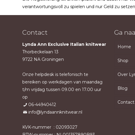
verantwortungsvoll zu spielen und nur Geld zu setzen, 
Contact
Ga naa
Lynda Ann Exclusive Italian knitwear
Home
Thorbeckelaan 13
9722 NA Groningen
Shop
Onze helpdesk is telefonisch te
Over Ly
Omsl
bereiken op werkdagen van maandag
Blog
Ponc
t/m vrijdag tussen 09.00 en 17.00 uur
op
Contact
Sjaals
06-44940412
info@lyndaannknitwear.nl
KVK-nummer : 02093027
BTW-nummer : NL001357890B93