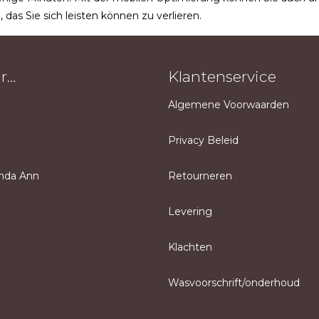
das Sie sich leisten können zu verlieren.
r…
Klantenservice
Algemene Voorwaarden
Privacy Beleid
nda Ann
agdoeken
Retourneren
ho’s
Levering
/stola’s
Klachten
Wasvoorschrift/onderhoud