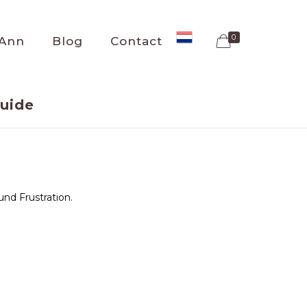
0
 Ann
Blog
Contact
Guide
und Frustration.