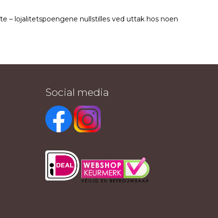
te – lojalitetspoengene nullstilles ved uttak hos noen
Social media