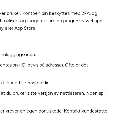
ker bruker. Kontoen din beskyttes med 2FA, og
optimalisert og fungerer som en progressiv webapp
y eller App Store.
innloggingssiden.
ntasjon (ID, bevis på adresse). Ofte er det
ilgang til e-posten din.
at du bruker siste versjon av nettleseren. Noen spill
er krever en egen bonuskode. Kontakt kundestøtte