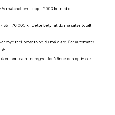
 100 % matchebonus opptil 2000 kr med et
 × 35 = 70 000 kr. Dette betyr at du må satse totalt
t hvor mye reell omsetning du må gjøre. For automater
ng.
. Bruk en bonuslommeregner for å finne den optimale