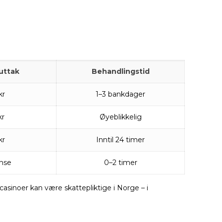
uttak
Behandlingstid
kr
1–3 bankdager
kr
Øyeblikkelig
kr
Inntil 24 timer
nse
0–2 timer
 casinoer kan være skattepliktige i Norge – i