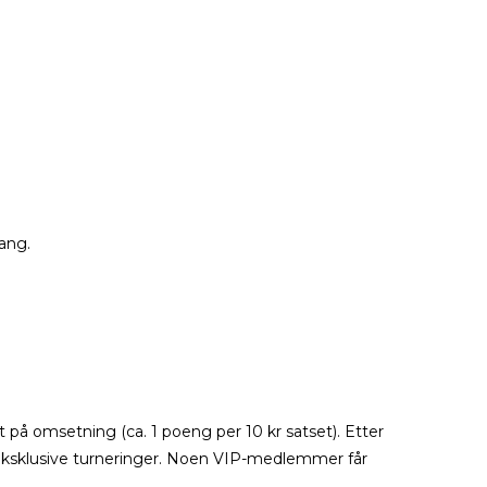
gang.
t på omsetning (ca. 1 poeng per 10 kr satset). Etter
g eksklusive turneringer. Noen VIP-medlemmer får