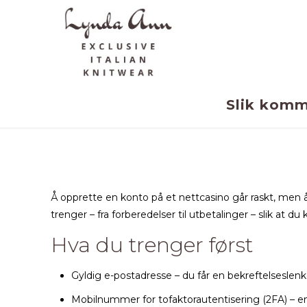
Slik komm
Å opprette en konto på et nettcasino går raskt, men å
trenger – fra forberedelser til utbetalinger – slik at du
Hva du trenger først
Gyldig e-postadresse – du får en bekreftelseslenk
Mobilnummer for tofaktorautentisering (2FA) – en 