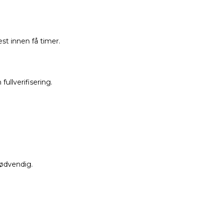
st innen få timer.
ullverifisering.
nødvendig.