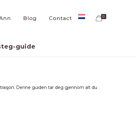
0
 Ann
Blog
Contact
steg-guide
ustrasjon. Denne guiden tar deg gjennom alt du