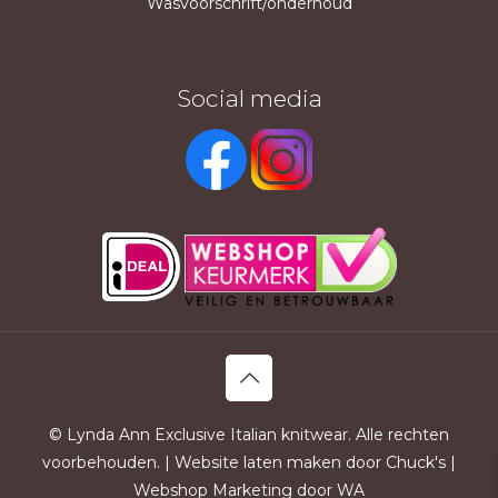
Wasvoorschrift/onderhoud
Social media
© Lynda Ann Exclusive Italian knitwear. Alle rechten
voorbehouden. |
Website laten maken
door Chuck's |
Webshop Marketing door WA