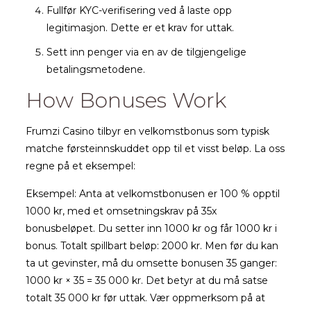
Fullfør KYC-verifisering ved å laste opp
legitimasjon. Dette er et krav for uttak.
Sett inn penger via en av de tilgjengelige
betalingsmetodene.
How Bonuses Work
Frumzi Casino tilbyr en velkomstbonus som typisk
matche førsteinnskuddet opp til et visst beløp. La oss
regne på et eksempel:
Eksempel: Anta at velkomstbonusen er 100 % opptil
1000 kr, med et omsetningskrav på 35x
bonusbeløpet. Du setter inn 1000 kr og får 1000 kr i
bonus. Totalt spillbart beløp: 2000 kr. Men før du kan
ta ut gevinster, må du omsette bonusen 35 ganger:
1000 kr × 35 = 35 000 kr. Det betyr at du må satse
totalt 35 000 kr før uttak. Vær oppmerksom på at