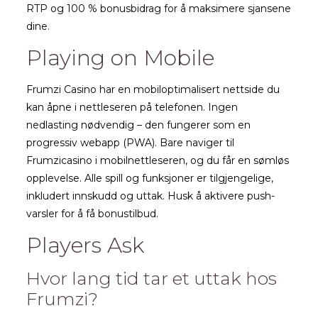
RTP og 100 % bonusbidrag for å maksimere sjansene
dine.
Playing on Mobile
Frumzi Casino har en mobiloptimalisert nettside du
kan åpne i nettleseren på telefonen. Ingen
nedlasting nødvendig – den fungerer som en
progressiv webapp (PWA). Bare naviger til
Frumzicasino i mobilnettleseren, og du får en sømløs
opplevelse. Alle spill og funksjoner er tilgjengelige,
inkludert innskudd og uttak. Husk å aktivere push-
varsler for å få bonustilbud.
Players Ask
Hvor lang tid tar et uttak hos
Frumzi?