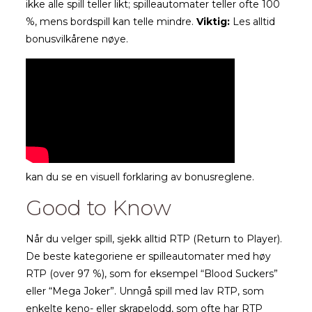
ikke alle spill teller likt; spilleautomater teller ofte 100
%, mens bordspill kan telle mindre.
Viktig:
Les alltid
bonusvilkårene nøye.
kan du se en visuell forklaring av bonusreglene.
Good to Know
Når du velger spill, sjekk alltid RTP (Return to Player).
De beste kategoriene er spilleautomater med høy
RTP (over 97 %), som for eksempel “Blood Suckers”
eller “Mega Joker”. Unngå spill med lav RTP, som
enkelte keno- eller skrapelodd, som ofte har RTP