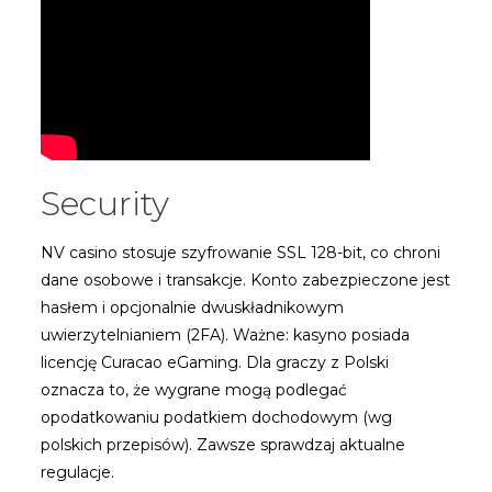
Security
NV casino stosuje szyfrowanie SSL 128-bit, co chroni
dane osobowe i transakcje. Konto zabezpieczone jest
hasłem i opcjonalnie dwuskładnikowym
uwierzytelnianiem (2FA). Ważne: kasyno posiada
licencję Curacao eGaming. Dla graczy z Polski
oznacza to, że wygrane mogą podlegać
opodatkowaniu podatkiem dochodowym (wg
polskich przepisów). Zawsze sprawdzaj aktualne
regulacje.