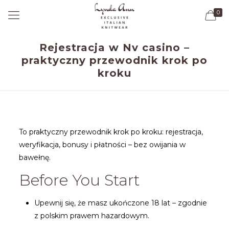
0
Rejestracja w Nv casino –
praktyczny przewodnik krok po
kroku
To praktyczny przewodnik krok po kroku: rejestracja,
weryfikacja, bonusy i płatności – bez owijania w
bawełnę.
Before You Start
Upewnij się, że masz ukończone 18 lat – zgodnie
z polskim prawem hazardowym.