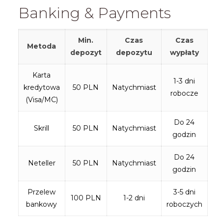
Banking & Payments
Min.
Czas
Czas
Metoda
depozyt
depozytu
wypłaty
Karta
1-3 dni
kredytowa
50 PLN
Natychmiast
robocze
(Visa/MC)
Do 24
Skrill
50 PLN
Natychmiast
godzin
Do 24
Neteller
50 PLN
Natychmiast
godzin
Przelew
3-5 dni
100 PLN
1-2 dni
bankowy
roboczych