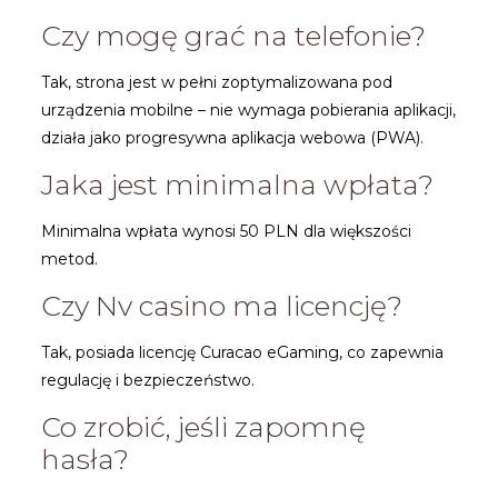
Czy mogę grać na telefonie?
Tak, strona jest w pełni zoptymalizowana pod
urządzenia mobilne – nie wymaga pobierania aplikacji,
działa jako progresywna aplikacja webowa (PWA).
Jaka jest minimalna wpłata?
Minimalna wpłata wynosi 50 PLN dla większości
metod.
Czy Nv casino ma licencję?
Tak, posiada licencję Curacao eGaming, co zapewnia
regulację i bezpieczeństwo.
Co zrobić, jeśli zapomnę
hasła?