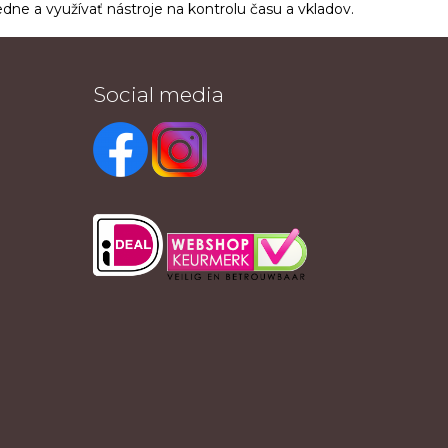
ne a využívať nástroje na kontrolu času a vkladov.
Social media