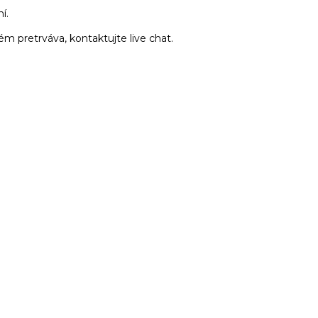
í.
ém pretrváva, kontaktujte live chat.