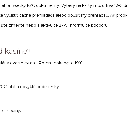
 nahrali všetky KYC dokumenty. Výbery na karty môžu trvať 3–5 dn
e vyčistiť cache prehliadača alebo použiť iný prehliadač. Ak probl
te zmeňte heslo a aktivujte 2FA. Informujte podporu.
d kasíne?
ulár a overte e‑mail. Potom dokončite KYC.
 €, platia obvyklé podmienky.
o 1 hodiny.