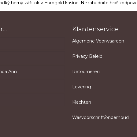
adký herný zážitok v Eurogold kasíne. Nezabudnite hrať zodpoved
r…
Klantenservice
Algemene Voorwaarden
Privacy Beleid
nda Ann
agdoeken
Retourneren
ho’s
Levering
/stola’s
Klachten
Wasvoorschrift/onderhoud