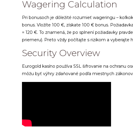
Wagering Calculation
Pri bonusoch je dôležité rozumieť wageringu – koľk
bonus. Vložíte 100 €, získate 100 € bonus. Požiadavk
= 120 €. To znamená, že po splnení požiadavky pravde
priemeru). Preto vždy počítajte s rizikom a vyberajte
Security Overview
Eurogold kasíno používa SSL šifrovanie na ochranu oso
môžu byť výhry zdaňované podľa miestnych zákonov – i