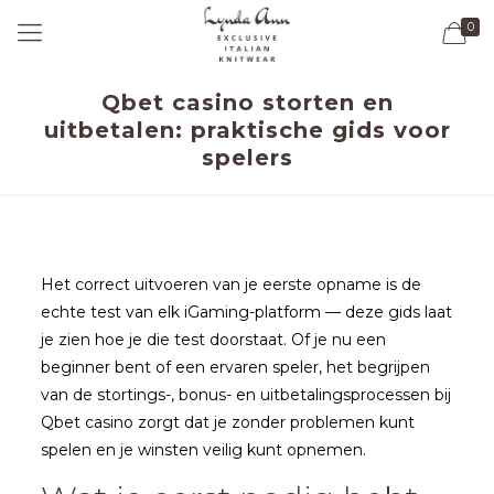
0
Qbet casino storten en
uitbetalen: praktische gids voor
spelers
Het correct uitvoeren van je eerste opname is de
echte test van elk iGaming-platform — deze gids laat
je zien hoe je die test doorstaat. Of je nu een
beginner bent of een ervaren speler, het begrijpen
van de stortings-, bonus- en uitbetalingsprocessen bij
Qbet casino zorgt dat je zonder problemen kunt
spelen en je winsten veilig kunt opnemen.