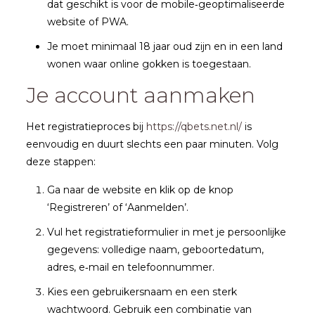
dat geschikt is voor de mobile‑geoptimaliseerde
website of PWA.
Je moet minimaal 18 jaar oud zijn en in een land
wonen waar online gokken is toegestaan.
Je account aanmaken
Het registratieproces bij
https://qbets.net.nl/
is
eenvoudig en duurt slechts een paar minuten. Volg
deze stappen:
Ga naar de website en klik op de knop
‘Registreren’ of ‘Aanmelden’.
Vul het registratieformulier in met je persoonlijke
gegevens: volledige naam, geboortedatum,
adres, e‑mail en telefoonnummer.
Kies een gebruikersnaam en een sterk
wachtwoord. Gebruik een combinatie van