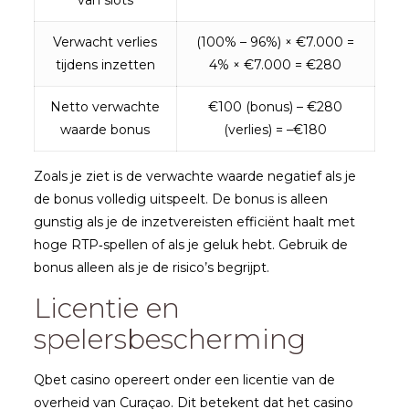
van slots
Verwacht verlies
(100% – 96%) × €7.000 =
tijdens inzetten
4% × €7.000 = €280
Netto verwachte
€100 (bonus) – €280
waarde bonus
(verlies) = –€180
Zoals je ziet is de verwachte waarde negatief als je
de bonus volledig uitspeelt. De bonus is alleen
gunstig als je de inzetvereisten efficiënt haalt met
hoge RTP‑spellen of als je geluk hebt. Gebruik de
bonus alleen als je de risico’s begrijpt.
Licentie en
spelersbescherming
Qbet casino opereert onder een licentie van de
overheid van Curaçao. Dit betekent dat het casino