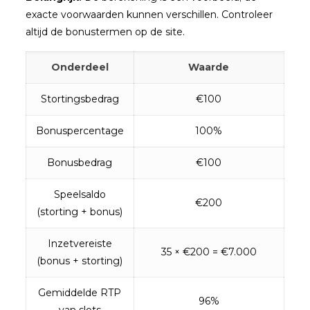
exacte voorwaarden kunnen verschillen. Controleer
altijd de bonustermen op de site.
Onderdeel
Waarde
Stortingsbedrag
€100
Bonuspercentage
100%
Bonusbedrag
€100
Speelsaldo
€200
(storting + bonus)
Inzetvereiste
35 × €200 = €7.000
(bonus + storting)
Gemiddelde RTP
96%