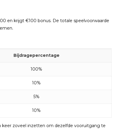
00 en krijgt €100 bonus. De totale speelvoorwaarde
pnemen.
Bijdragepercentage
100%
10%
5%
10%
tien keer zoveel inzetten om dezelfde vooruitgang te