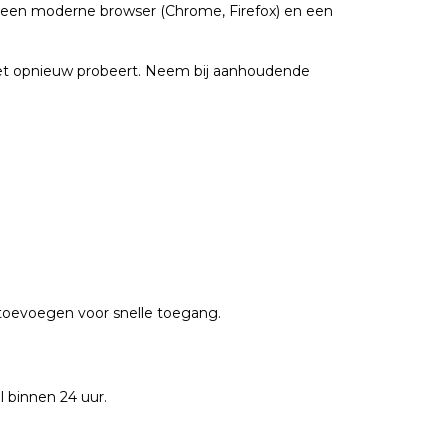
k een moderne browser (Chrome, Firefox) en een
et opnieuw probeert. Neem bij aanhoudende
 toevoegen voor snelle toegang.
 binnen 24 uur.