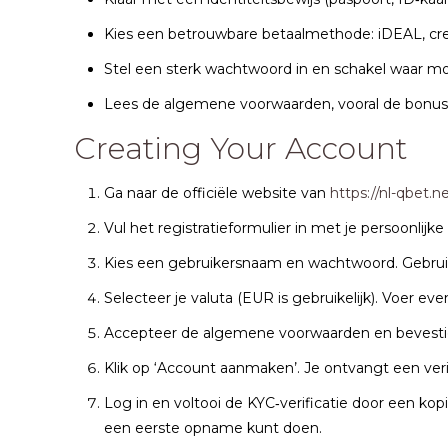
Kies een betrouwbare betaalmethode: iDEAL, cred
Stel een sterk wachtwoord in en schakel waar mog
Lees de algemene voorwaarden, vooral de bonu
Creating Your Account
Ga naar de officiële website van
https://nl-qbet.n
Vul het registratieformulier in met je persoonli
Kies een gebruikersnaam en wachtwoord. Gebruik 
Selecteer je valuta (EUR is gebruikelijk). Voer ev
Accepteer de algemene voorwaarden en bevestig
Klik op ‘Account aanmaken’. Je ontvangt een verif
Log in en voltooi de KYC‑verificatie door een kopie
een eerste opname kunt doen.