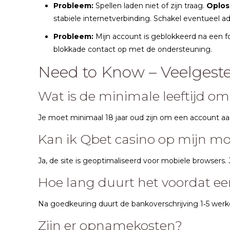
Probleem:
Spellen laden niet of zijn traag.
Oplos
stabiele internetverbinding. Schakel eventueel ad
Probleem:
Mijn account is geblokkeerd na een f
blokkade contact op met de ondersteuning.
Need to Know – Veelgest
Wat is de minimale leeftijd om
Je moet minimaal 18 jaar oud zijn om een account aa
Kan ik Qbet casino op mijn mo
Ja, de site is geoptimaliseerd voor mobiele browser
Hoe lang duurt het voordat e
Na goedkeuring duurt de bankoverschrijving 1‑5 werk
Zijn er opnamekosten?