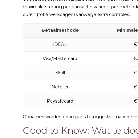
maximale storting per transactie varieert per metho
duren (tot 5 werkdagen) vanwege extra controles.
Betaalmethode
Minimale
iDEAL
€
Visa/Mastercard
€
Skrill
€
Neteller
€
Paysafecard
€
Opnames worden doorgaans teruggestort naar dezelfde 
Good to Know: Wat te do