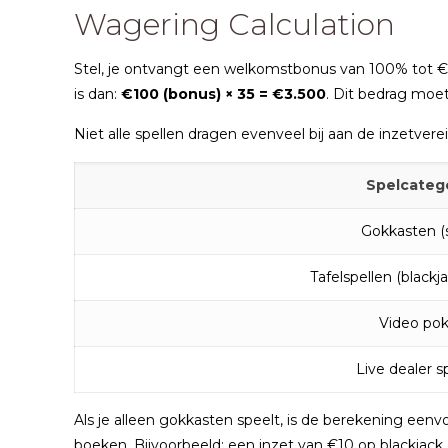
Wagering Calculation
Stel, je ontvangt een welkomstbonus van 100% tot €2
is dan:
€100 (bonus) × 35 = €3.500
. Dit bedrag moe
Niet alle spellen dragen evenveel bij aan de inzetvere
Spelcateg
Gokkasten (s
Tafelspellen (blackja
Video pok
Live dealer s
Als je alleen gokkasten speelt, is de berekening eenvo
boeken. Bijvoorbeeld: een inzet van €10 op blackjack