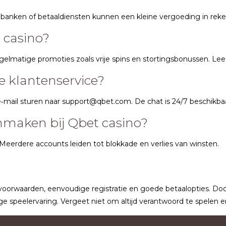
banken of betaaldiensten kunnen een kleine vergoeding in rek
 casino?
gelmatige promoties zoals vrije spins en stortingsbonussen. Lee
e klantenservice?
e‑mail sturen naar support@qbet.com. De chat is 24/7 beschikbaa
maken bij Qbet casino?
Meerdere accounts leiden tot blokkade en verlies van winsten.
 voorwaarden, eenvoudige registratie en goede betaalopties. Do
ge speelervaring. Vergeet niet om altijd verantwoord te spelen 