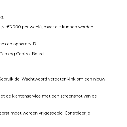
g.
(bijv. €5.000 per week), maar die kunnen worden
naam en opname‑ID.
o Gaming Control Board.
 Gebruik de ‘Wachtwoord vergeten’‐link om een nieuw
t de klantenservice met een screenshot van de
eerst moet worden vrijgespeeld. Controleer je