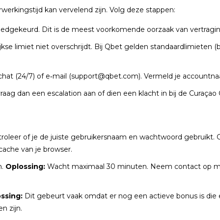
rkingstijd kan vervelend zijn. Volg deze stappen:
goedgekeurd. Dit is de meest voorkomende oorzaak van vertragin
kse limiet niet overschrijdt. Bij Qbet gelden standaardlimieten 
 chat (24/7) of e‑mail (support@qbet.com). Vermeld je account
raag dan een escalation aan of dien een klacht in bij de Curaça
roleer of je de juiste gebruikersnaam en wachtwoord gebruikt.
cache van je browser.
n.
Oplossing:
Wacht maximaal 30 minuten. Neem contact op me
ssing:
Dit gebeurt vaak omdat er nog een actieve bonus is die 
n zijn.