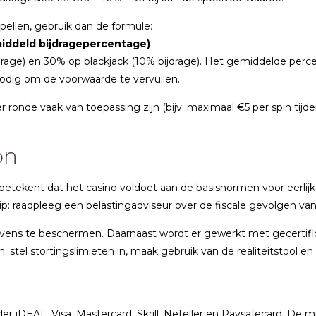
pellen, gebruik dan de formule:
middeld bijdragepercentage)
ijdrage) en 30% op blackjack (10% bijdrage). Het gemiddelde perce
nodig om de voorwaarde te vervullen.
onde vaak van toepassing zijn (bijv. maximaal €5 per spin tijde
on
betekent dat het casino voldoet aan de basisnormen voor eerlijk
Tip: raadpleeg een belastingadviseur over de fiscale gevolgen va
evens te beschermen. Daarnaast wordt er gewerkt met gecertif
n: stel stortingslimieten in, maak gebruik van de realiteitstool 
 iDEAL, Visa, Mastercard, Skrill, Neteller en Paysafecard. De m