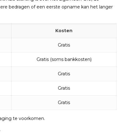
otere bedragen of een eerste opname kan het langer
Kosten
Gratis
Gratis (soms bankkosten)
Gratis
Gratis
Gratis
traging te voorkomen.
?