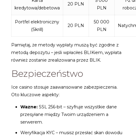
Karta
5 000
1-2 d
20 PLN
kredytowa/debetowa
PLN
roboc
Portfel elektroniczny
50 000
20 PLN
Natychm
(Skrill)
PLN
Pamiętaj, że metody wypłaty muszą być zgodne z
metodą depozytu – jeśli wpłaciłeś BLIKiem, wypłata
również zostanie zrealizowana przez BLIK.
Bezpieczeństwo
Ice casino stosuje zaawansowane zabezpieczenia.
Oto kluczowe aspekty:
Wazne:
SSL 256-bit – szyfruje wszystkie dane
przesyłane między Twoim urządzeniem a
serwerem.
Weryfikacja KYC – musisz przesłać skan dowodu