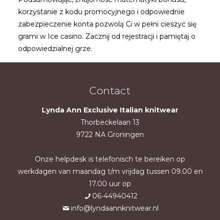
korzystanie z kodu promocyjnego i odpowiednie
zabezpieczenie konta pozwolą Ci w pełni cieszyć się
grami w Ice casino. Zacznij od rejestracji i pamiętaj o
odpowiedzialnej grze.
Contact
Lynda Ann Exclusive Italian knitwear
Thorbeckelaan 13
9722 NA Groningen
Onze helpdesk is telefonisch te bereiken op
werkdagen van maandag t/m vrijdag tussen 09.00 en
17.00 uur op
06-44940412
info@lyndaannknitwear.nl