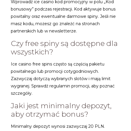
Wprowadź ice casino kod promocyjny w polu „Kod
bonusowy” podczas rejestracji. Kod aktywuje bonus
powitalny oraz ewentualne darmowe spiny. Jeśli nie
masz kodu, możesz go znaleźć na stronach
partnerskich lub w newsletterze.
Czy free spiny są dostępne dla
wszystkich?
Ice casino free spins często są częścią pakietu
powitalnego lub promocji cotygodniowych.
Zazwyczaj dotyczą wybranych slotów i mają limit
wygranej. Sprawdź regulamin promocji, aby poznać
szczegóły.
Jaki jest minimalny depozyt,
aby otrzymać bonus?
Minimalny depozyt wynosi zazwyczaj 20 PLN.