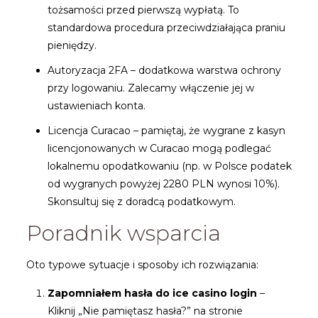
tożsamości przed pierwszą wypłatą. To
standardowa procedura przeciwdziałająca praniu
pieniędzy.
Autoryzacja 2FA – dodatkowa warstwa ochrony
przy logowaniu. Zalecamy włączenie jej w
ustawieniach konta.
Licencja Curacao – pamiętaj, że wygrane z kasyn
licencjonowanych w Curacao mogą podlegać
lokalnemu opodatkowaniu (np. w Polsce podatek
od wygranych powyżej 2280 PLN wynosi 10%).
Skonsultuj się z doradcą podatkowym.
Poradnik wsparcia
Oto typowe sytuacje i sposoby ich rozwiązania:
Zapomniałem hasła do ice casino login
–
Kliknij „Nie pamiętasz hasła?” na stronie