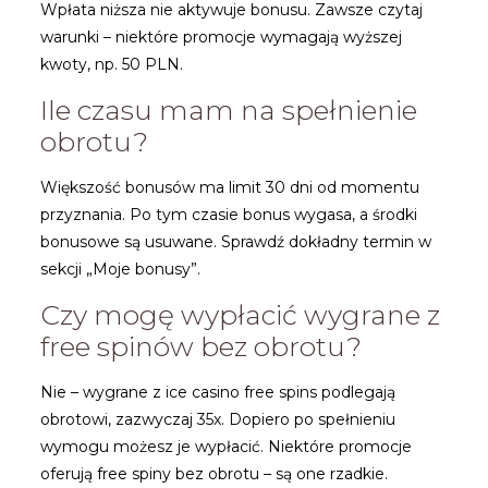
Wpłata niższa nie aktywuje bonusu. Zawsze czytaj
warunki – niektóre promocje wymagają wyższej
kwoty, np. 50 PLN.
Ile czasu mam na spełnienie
obrotu?
Większość bonusów ma limit 30 dni od momentu
przyznania. Po tym czasie bonus wygasa, a środki
bonusowe są usuwane. Sprawdź dokładny termin w
sekcji „Moje bonusy”.
Czy mogę wypłacić wygrane z
free spinów bez obrotu?
Nie – wygrane z ice casino free spins podlegają
obrotowi, zazwyczaj 35x. Dopiero po spełnieniu
wymogu możesz je wypłacić. Niektóre promocje
oferują free spiny bez obrotu – są one rzadkie.