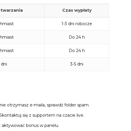
etwarzania
Czas wypłaty
hmiast
1-3 dni robocze
hmiast
Do 24 h
hmiast
Do 24 h
 dni
3-5 dni
 nie otrzymasz e-maila, sprawdź folder spam.
kontaktuj się z supportem na czacie live.
z aktywować bonus w panelu.