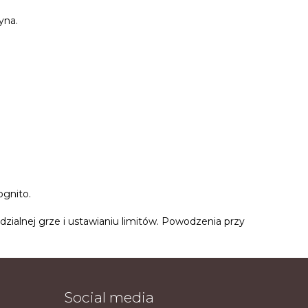
yna.
ognito.
zialnej grze i ustawianiu limitów. Powodzenia przy
Social media