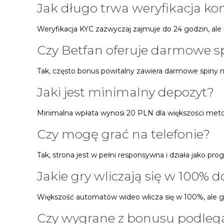
Jak długo trwa weryfikacja ko
Weryfikacja KYC zazwyczaj zajmuje do 24 godzin, a
Czy Betfan oferuje darmowe s
Tak, często bonus powitalny zawiera darmowe spiny 
Jaki jest minimalny depozyt?
Minimalna wpłata wynosi 20 PLN dla większości meto
Czy mogę grać na telefonie?
Tak, strona jest w pełni responsywna i działa jako pr
Jakie gry wliczają się w 100%
Większość automatów wideo wlicza się w 100%, ale g
Czy wygrane z bonusu podleg