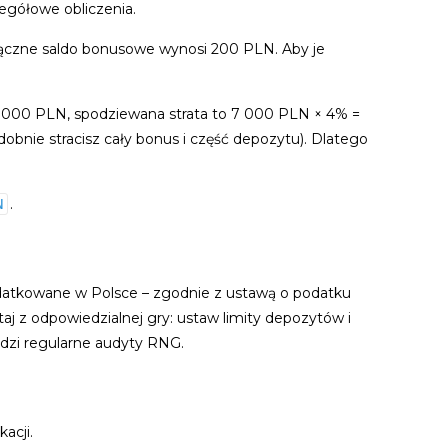
egółowe obliczenia.
ączne saldo bonusowe wynosi 200 PLN. Aby je
7 000 PLN, spodziewana strata to 7 000 PLN × 4% =
bnie stracisz cały bonus i część depozytu). Dlatego
.
N
podatkowane w Polsce – zgodnie z ustawą o podatku
 z odpowiedzialnej gry: ustaw limity depozytów i
odzi regularne audyty RNG.
acji.