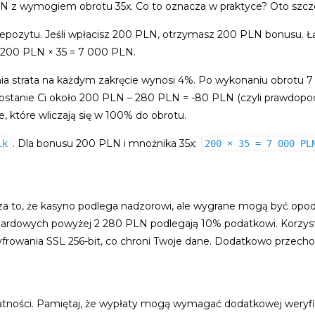
N z wymogiem obrotu 35x. Co to oznacza w praktyce? Oto szcz
pozytu. Jeśli wpłacisz 200 PLN, otrzymasz 200 PLN bonusu. Ł
: 200 PLN × 35 = 7 000 PLN.
nia strata na każdym zakręcie wynosi 4%. Po wykonaniu obrotu 
stanie Ci około 200 PLN – 280 PLN = -80 PLN (czyli prawdopodo
, które wliczają się w 100% do obrotu.
. Dla bonusu 200 PLN i mnożnika 35x:
ik
200 × 35 = 7 000 PL
nacza to, że kasyno podlega nadzorowi, ale wygrane mogą być o
rdowych powyżej 2 280 PLN podlegają 10% podatkowi. Korzystaj
zyfrowania SSL 256-bit, co chroni Twoje dane. Dodatkowo przech
atności. Pamiętaj, że wypłaty mogą wymagać dodatkowej weryfik