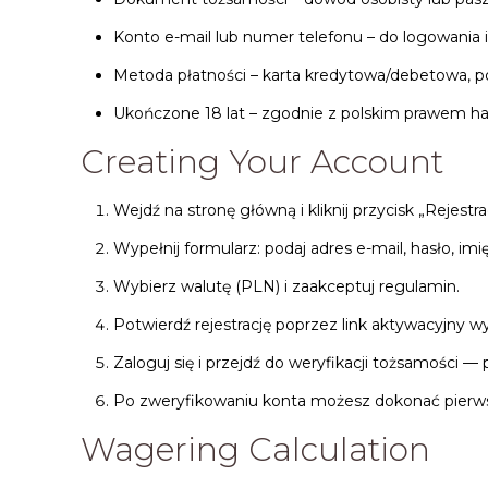
Konto e-mail lub numer telefonu – do logowania 
Metoda płatności – karta kredytowa/debetowa, po
Ukończone 18 lat – zgodnie z polskim prawem 
Creating Your Account
Wejdź na stronę główną i kliknij przycisk „Rejestra
Wypełnij formularz: podaj adres e-mail, hasło, imi
Wybierz walutę (PLN) i zaakceptuj regulamin.
Potwierdź rejestrację poprzez link aktywacyjny w
Zaloguj się i przejdź do weryfikacji tożsamości —
Po zweryfikowaniu konta możesz dokonać pierws
Wagering Calculation