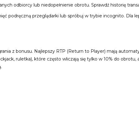
nych odbiorcy lub niedopełnienie obrotu. Sprawdź historię transa
ć podręczną przeglądarki lub spróbuj w trybie incognito. Dla l
ania z bonusu. Najlepszy RTP (Return to Player) mają automat
ckjack, ruletka), które często wliczają się tylko w 10% do obrot
.