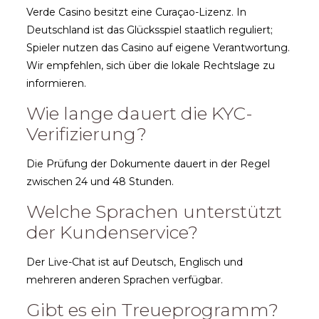
Verde Casino besitzt eine Curaçao-Lizenz. In
Deutschland ist das Glücksspiel staatlich reguliert;
Spieler nutzen das Casino auf eigene Verantwortung.
Wir empfehlen, sich über die lokale Rechtslage zu
informieren.
Wie lange dauert die KYC-
Verifizierung?
Die Prüfung der Dokumente dauert in der Regel
zwischen 24 und 48 Stunden.
Welche Sprachen unterstützt
der Kundenservice?
Der Live-Chat ist auf Deutsch, Englisch und
mehreren anderen Sprachen verfügbar.
Gibt es ein Treueprogramm?