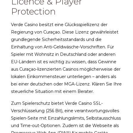
Licence & Player
Protection
Verde Casino besitzt eine Glücksspiellizenz der
Regierung von Curaçao. Diese Lizenz gewährleistet
grundlegende Sicherheitsstandards und die
Einhaltung von Anti-Geldwäsche-Vorschriften. Für
Spieler mit Wohnsitz in Deutschland oder anderen
EU-Ländern ist es wichtig zu wissen, dass Gewinne
aus Curaçao-lizenzierten Casinos möglicherweise der
lokalen Einkommensteuer unterliegen – anders als
bei einer deutschen oder MGA-Lizenz. Klären Sie Ihre
steuerliche Situation mit einem Berater.
Zum Spielerschutz bietet Verde Casino SSL-
Verschlüsselung (256 Bit), eine verantwortungsvolles
Spielen-Seite mit Einzahlungslimits, Selbstausschluss
und Time-out-Optionen. Zudem ist die Webseite als