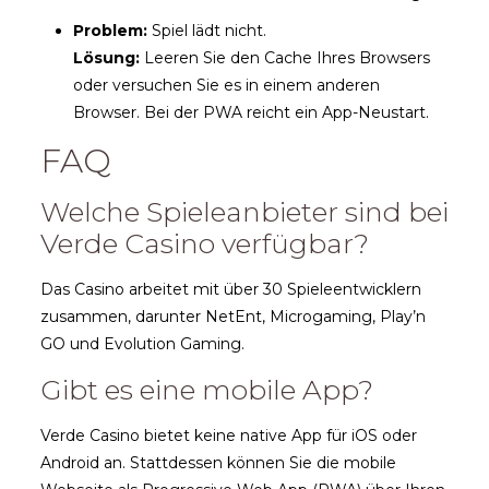
Problem:
Spiel lädt nicht.
Lösung:
Leeren Sie den Cache Ihres Browsers
oder versuchen Sie es in einem anderen
Browser. Bei der PWA reicht ein App-Neustart.
FAQ
Welche Spieleanbieter sind bei
Verde Casino verfügbar?
Das Casino arbeitet mit über 30 Spieleentwicklern
zusammen, darunter NetEnt, Microgaming, Play’n
GO und Evolution Gaming.
Gibt es eine mobile App?
Verde Casino bietet keine native App für iOS oder
Android an. Stattdessen können Sie die mobile