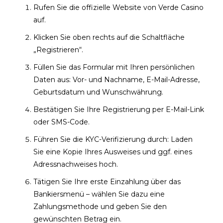
Rufen Sie die offizielle Website von Verde Casino
auf.
Klicken Sie oben rechts auf die Schaltfläche
„Registrieren“.
Füllen Sie das Formular mit Ihren persönlichen
Daten aus: Vor- und Nachname, E-Mail-Adresse,
Geburtsdatum und Wunschwährung.
Bestätigen Sie Ihre Registrierung per E-Mail-Link
oder SMS-Code.
Führen Sie die KYC-Verifizierung durch: Laden
Sie eine Kopie Ihres Ausweises und ggf. eines
Adressnachweises hoch.
Tätigen Sie Ihre erste Einzahlung über das
Bankiersmenü – wählen Sie dazu eine
Zahlungsmethode und geben Sie den
gewünschten Betrag ein.