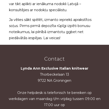
var tikt aplikti ar ienākuma nodokli Latvijā –
konsultējies ar nodokļu speciālistu.
Ja vēlies sākt spēlēt, izmanto iepriekš aprakstītos
soļus. Pirms pirmā depozīta rūpīgi izpēti bonusu
noteikumus, lai pilnībā izmantotu ggbet net
piedāvātās iespējas. Lai veicas!
Contact
Lynda Ann Exclusive Italian knitwear
Thorbeckelaan 13
9722 NA Groningen
Onze helpdesk is telefonisch te bereiken op
werkdagen van maandag t/m vrijdag tussen 09.00 en
17.00 uur op