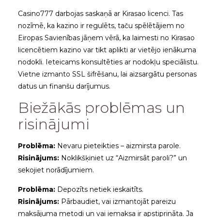
Casino777 darbojas saskaņā ar Kirasao licenci. Tas
nozīmē, ka kazino ir regulēts, taču spēlētājiem no
Eiropas Savienības jāņem vērā, ka laimesti no Kirasao
licencētiem kazino var tikt aplikti ar vietējo ienākuma
nodokli. Ieteicams konsultēties ar nodokļu speciālistu.
Vietne izmanto SSL šifrēšanu, lai aizsargātu personas
datus un finanšu darījumus.
Biežākās problēmas un
risinājumi
Problēma:
Nevaru pieteikties – aizmirsta parole.
Risinājums:
Noklikšķiniet uz “Aizmirsāt paroli?” un
sekojiet norādījumiem.
Problēma:
Depozīts netiek ieskaitīts.
Risinājums:
Pārbaudiet, vai izmantojāt pareizu
maksājuma metodi un vai iemaksa ir apstiprināta. Ja