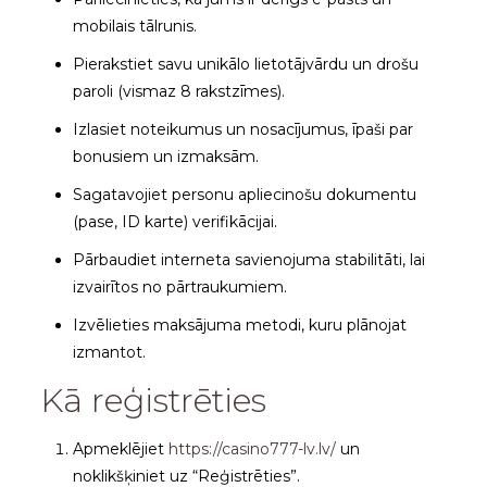
mobilais tālrunis.
Pierakstiet savu unikālo lietotājvārdu un drošu
paroli (vismaz 8 rakstzīmes).
Izlasiet noteikumus un nosacījumus, īpaši par
bonusiem un izmaksām.
Sagatavojiet personu apliecinošu dokumentu
(pase, ID karte) verifikācijai.
Pārbaudiet interneta savienojuma stabilitāti, lai
izvairītos no pārtraukumiem.
Izvēlieties maksājuma metodi, kuru plānojat
izmantot.
Kā reģistrēties
Apmeklējiet
https://casino777-lv.lv/
un
noklikšķiniet uz “Reģistrēties”.