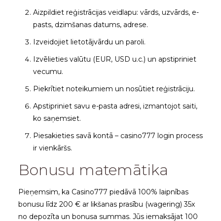
Aizpildiet reģistrācijas veidlapu: vārds, uzvārds, e-
pasts, dzimšanas datums, adrese.
Izveidojiet lietotājvārdu un paroli.
Izvēlieties valūtu (EUR, USD u.c.) un apstipriniet
vecumu.
Piekrītiet noteikumiem un nosūtiet reģistrāciju.
Apstipriniet savu e-pasta adresi, izmantojot saiti,
ko saņemsiet.
Piesakieties savā kontā – casino777 login process
ir vienkāršs.
Bonusu matemātika
Pieņemsim, ka Casino777 piedāvā 100% laipnības
bonusu līdz 200 € ar likšanas prasību (wagering) 35x
no depozīta un bonusa summas. Jūs iemaksājat 100