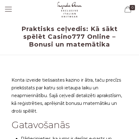
0
Praktisks ceļvedis: Kā sākt
spēlēt Casino777 Online –
Bonusi un matemātika
Konta izveide tiešsaistes kazino ir ātra, taču precīzs
priekšstats par katru soli ietaupa laiku un
neapmierinātību. Šajā ceļvedī detalizēti aprakstīsim,
kā reģistrēties, aprēķināt bonusu matemātiku un
droši spēlēt.
Gatavošanās
Pārliecinieties, ka jums ir derīgs e-pasts un