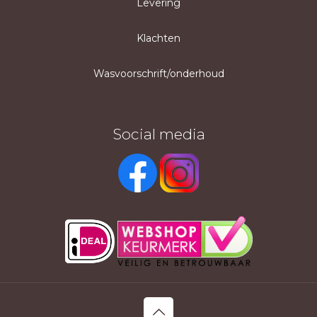
Levering
Klachten
Wasvoorschrift/onderhoud
Social media