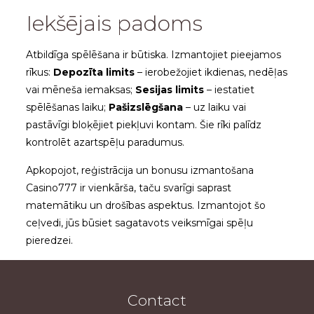
Iekšējais padoms
Atbildīga spēlēšana ir būtiska. Izmantojiet pieejamos
rīkus:
Depozīta limits
– ierobežojiet ikdienas, nedēļas
vai mēneša iemaksas;
Sesijas limits
– iestatiet
spēlēšanas laiku;
Pašizslēgšana
– uz laiku vai
pastāvīgi bloķējiet piekļuvi kontam. Šie rīki palīdz
kontrolēt azartspēļu paradumus.
Apkopojot, reģistrācija un bonusu izmantošana
Casino777 ir vienkārša, taču svarīgi saprast
matemātiku un drošības aspektus. Izmantojot šo
ceļvedi, jūs būsiet sagatavots veiksmīgai spēļu
pieredzei.
Contact