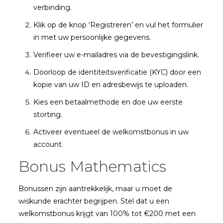
verbinding.
Klik op de knop ‘Registreren’ en vul het formulier
in met uw persoonlijke gegevens.
Verifieer uw e-mailadres via de bevestigingslink.
Doorloop de identiteitsverificatie (KYC) door een
kopie van uw ID en adresbewijs te uploaden.
Kies een betaalmethode en doe uw eerste
storting.
Activeer eventueel de welkomstbonus in uw
account.
Bonus Mathematics
Bonussen zijn aantrekkelijk, maar u moet de
wiskunde erachter begrijpen. Stel dat u een
welkomstbonus krijgt van 100% tot €200 met een