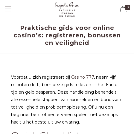
0
Praktische gids voor online
casino’s: registreren, bonussen
en veiligheid
Voordat u zich registreert bij
Casino 777
, neem vijf
minuten de tijd om deze gids te lezen — het kan u
tijd en geld besparen. Deze handleiding behandelt
alle essentiële stappen: van aanmelden en bonussen
tot veiligheid en probleemoplossing. Of u nu een
beginner bent of een ervaren speler, met deze tips
haalt u het beste uit uw ervaring.