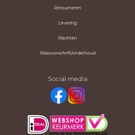
Retourneren
Levering
Klachten
Wasvoorschrift/onderhoud
Social media