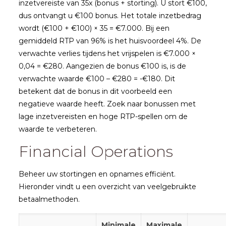
inzetvereiste van 35x (bonus + storting). U stort €100,
dus ontvangt u €100 bonus. Het totale inzetbedrag
wordt (€100 + €100) × 35 = €7.000. Bij een
gemiddeld RTP van 96% is het huisvoordeel 4%. De
verwachte verlies tijdens het vrijspelen is €7.000 ×
0,04 = €280. Aangezien de bonus €100 is, is de
verwachte waarde €100 – €280 = -€180. Dit
betekent dat de bonus in dit voorbeeld een
negatieve waarde heeft. Zoek naar bonussen met
lage inzetvereisten en hoge RTP-spellen om de
waarde te verbeteren.
Financial Operations
Beheer uw stortingen en opnames efficiënt.
Hieronder vindt u een overzicht van veelgebruikte
betaalmethoden.
Minimale
Maximale