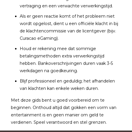
vertraging en een verwachte verwerkingstijd.
Als er geen reactie komt of het probleem niet
wordt opgelost, dient u een officiële klacht in bij
de klachtencommissie van de licentgever (bijv.
Curacao eGaming).
Houd er rekening mee dat sommige
betalingsmethoden extra verwerkingstijd
hebben. Bankoverschrijvingen duren vaak 3-5
werkdagen na goedkeuring.
Blijf professioneel en geduldig; het afhandelen
van klachten kan enkele weken duren.
Met deze gids bent u goed voorbereid om te
beginnen. Onthoud altijd dat gokken een vorm van
entertainment is en geen manier om geld te
verdienen. Speel verantwoord en stel grenzen.