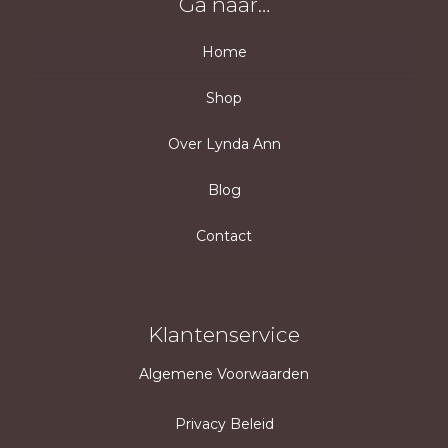
Ga naar…
Home
Shop
Over Lynda Ann
Omslagdoeken
Poncho’s
Blog
Sjaals/stola’s
Contact
Klantenservice
Algemene Voorwaarden
Privacy Beleid