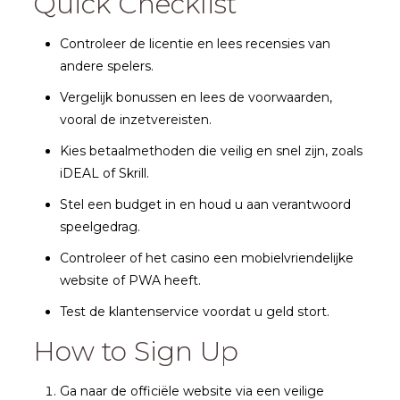
Quick Checklist
Controleer de licentie en lees recensies van
andere spelers.
Vergelijk bonussen en lees de voorwaarden,
vooral de inzetvereisten.
Kies betaalmethoden die veilig en snel zijn, zoals
iDEAL of Skrill.
Stel een budget in en houd u aan verantwoord
speelgedrag.
Controleer of het casino een mobielvriendelijke
website of PWA heeft.
Test de klantenservice voordat u geld stort.
How to Sign Up
Ga naar de officiële website via een veilige