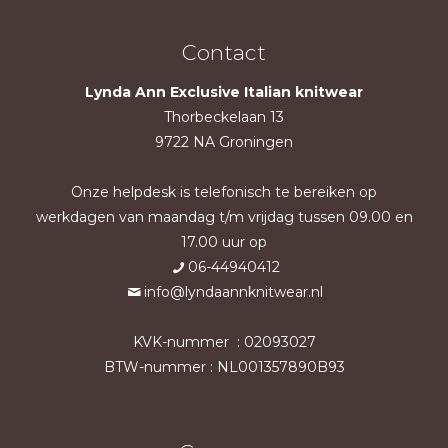
Contact
Lynda Ann Exclusive Italian knitwear
Thorbeckelaan 13
9722 NA Groningen
Onze helpdesk is telefonisch te bereiken op
werkdagen van maandag t/m vrijdag tussen 09.00 en
17.00 uur op
06-44940412
info@lyndaannknitwear.nl
KVK-nummer : 02093027
BTW-nummer : NL001357890B93