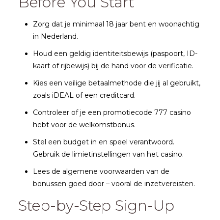
Before You Start
Zorg dat je minimaal 18 jaar bent en woonachtig
in Nederland.
Houd een geldig identiteitsbewijs (paspoort, ID-
kaart of rijbewijs) bij de hand voor de verificatie.
Kies een veilige betaalmethode die jij al gebruikt,
zoals iDEAL of een creditcard.
Controleer of je een promotiecode 777 casino
hebt voor de welkomstbonus.
Stel een budget in en speel verantwoord.
Gebruik de limietinstellingen van het casino.
Lees de algemene voorwaarden van de
bonussen goed door – vooral de inzetvereisten.
Step-by-Step Sign-Up