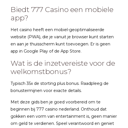
Biedt 777 Casino een mobiele
app?
Het casino heeft een mobiel-geoptimaliseerde
website (PWA), die je vanuit je browser kunt starten
en aan je thuisscherm kunt toevoegen. Er is geen
app in Google Play of de App Store.
Wat is de inzetvereiste voor de
welkomstbonus?
Typisch 35x de storting plus bonus. Raadpleeg de
bonustermijnen voor exacte details.
Met deze gids ben je goed voorbereid om te
beginnen bij 777 casino nederland. Onthoud dat
gokken een vorm van entertainment is, geen manier
om geld te verdienen. Speel verantwoord en geniet