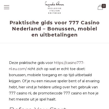
0
Praktische gids voor 777 Casino
Nederland – Bonussen, mobiel
en uitbetalingen
Deze praktische gids voor
https://casino777-
nl.eu.com/
richt zich op wat er echt toe doet:
bonussen, mobiele toegang en op tijd uitbetaald
krijgen. Of je nu een nieuwe speler bent of al ervaring
hebt, hier vind je heldere uitleg over het gebruik van
777 casino nl, de promotiecode 777 casino en hoe je
het meeste uit je spel haalt.