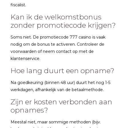
fiscalist.
Kan ik de welkomstbonus
zonder promotiecode krijgen?
Soms niet. De promotiecode 777 casino is vaak
nodig om de bonus te activeren. Controleer de
voorwaarden of neem contact op met de
klantenservice.
Hoe lang duurt een opname?
Na goedkeuring (binnen 48 uur) duurt het nog 1-5
werkdagen, afhankelijk van de betaalmethode.
Zijn er kosten verbonden aan
opnames?
Meestal niet, maar sommige methoden (bijv.