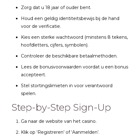
Zorg dat u 18 jaar of ouder bent.
Houd een geldig identiteitsbewijs bij de hand
voor de verificatie.
Kies een sterke wachtwoord (minstens 8 tekens,
hoofdletters, cijfers, symbolen).
Controleer de beschikbare betaalmethoden.
Lees de bonusvoorwaarden voordat u een bonus
accepteert.
Stel stortingslimieten in voor verantwoord
spelen.
Step-by-Step Sign-Up
Ga naar de website van het casino.
Klik op ‘Registreren’ of ‘Aanmelden’.