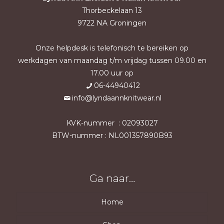
Thorbeckelaan 13
9722 NA Groningen
Onze helpdesk is telefonisch te bereiken op
werkdagen van maandag t/m vrijdag tussen 09.00 en
17.00 uur op
06-44940412
info@lyndaannknitwear.nl
KVK-nummer : 02093027
BTW-nummer : NL001357890B93
Ga naar…
Home