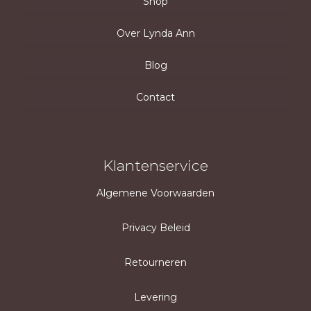
Shop
Over Lynda Ann
Omslagdoeken
Poncho’s
Blog
Sjaals/stola’s
Contact
Klantenservice
Algemene Voorwaarden
Privacy Beleid
Retourneren
Levering