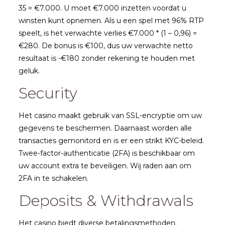
35 = €7.000. U moet €7.000 inzetten voordat u
winsten kunt opnemen. Als u een spel met 96% RTP
speelt, is het verwachte verlies €7.000 * (1 – 0,96) =
€280. De bonus is €100, dus uw verwachte netto
resultaat is -€180 zonder rekening te houden met
geluk.
Security
Het casino maakt gebruik van SSL-encryptie om uw
gegevens te beschermen. Daarnaast worden alle
transacties gemonitord en is er een strikt KYC-beleid.
Twee-factor-authenticatie (2FA) is beschikbaar om
uw account extra te beveiligen. Wij raden aan om
2FA in te schakelen.
Deposits & Withdrawals
Het casino biedt diverse betalingsmethoden.