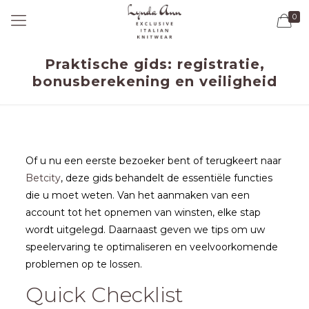
0
Praktische gids: registratie,
bonusberekening en veiligheid
Of u nu een eerste bezoeker bent of terugkeert naar
Betcity
, deze gids behandelt de essentiële functies
die u moet weten. Van het aanmaken van een
account tot het opnemen van winsten, elke stap
wordt uitgelegd. Daarnaast geven we tips om uw
speelervaring te optimaliseren en veelvoorkomende
problemen op te lossen.
Quick Checklist