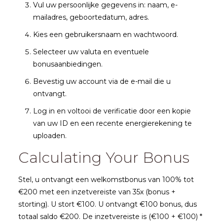
Vul uw persoonlijke gegevens in: naam, e-
mailadres, geboortedatum, adres.
Kies een gebruikersnaam en wachtwoord.
Selecteer uw valuta en eventuele
bonusaanbiedingen.
Bevestig uw account via de e-mail die u
ontvangt.
Log in en voltooi de verificatie door een kopie
van uw ID en een recente energierekening te
uploaden.
Calculating Your Bonus
Stel, u ontvangt een welkomstbonus van 100% tot
€200 met een inzetvereiste van 35x (bonus +
storting). U stort €100. U ontvangt €100 bonus, dus
totaal saldo €200. De inzetvereiste is (€100 + €100) *