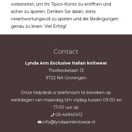
vorbereitet, um Ihr Tipico-Konto zu eröffnen und
sicher zu spielen. Denken Sie daran, stets
verantwortungsvoll zu spielen und die Bedingungen
genau zu lesen. Viel Erfolg!
Contact
Lynda Ann Exclusive Italian knitwear
Thorbeckelaan 13
9722 NA Groningen
Onze helpdesk is telefonisch te bereiken op
werkdagen van maandag t/m vrijdag tussen 09.00 en
17.00 uur op
06-44940412
info@lyndaannknitwear.nl