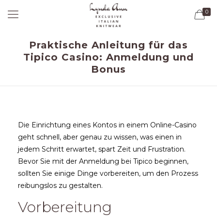
0
Praktische Anleitung für das
Tipico Casino: Anmeldung und
Bonus
Die Einrichtung eines Kontos in einem Online-Casino
geht schnell, aber genau zu wissen, was einen in
jedem Schritt erwartet, spart Zeit und Frustration.
Bevor Sie mit der Anmeldung bei Tipico beginnen,
sollten Sie einige Dinge vorbereiten, um den Prozess
reibungslos zu gestalten.
Vorbereitung