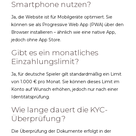
Smartphone nutzen?
Ja, die Website ist für Mobilgeräte optimiert. Sie
können sie als Progressive Web App (PWA) über den
Browser installieren – ähnlich wie eine native App,
jedoch ohne App Store.
Gibt es ein monatliches
Einzahlungslimit?
Ja, für deutsche Spieler gilt standardmäßig ein Limit
von 1.000 € pro Monat. Sie können dieses Limit im
Konto auf Wunsch erhöhen, jedoch nur nach einer
Identitätsprüfung.
Wie lange dauert die KYC-
Überprüfung?
Die Überprüfung der Dokumente erfolgt in der