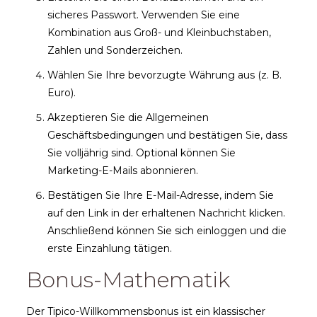
sicheres Passwort. Verwenden Sie eine
Kombination aus Groß- und Kleinbuchstaben,
Zahlen und Sonderzeichen.
Wählen Sie Ihre bevorzugte Währung aus (z. B.
Euro).
Akzeptieren Sie die Allgemeinen
Geschäftsbedingungen und bestätigen Sie, dass
Sie volljährig sind. Optional können Sie
Marketing-E-Mails abonnieren.
Bestätigen Sie Ihre E-Mail-Adresse, indem Sie
auf den Link in der erhaltenen Nachricht klicken.
Anschließend können Sie sich einloggen und die
erste Einzahlung tätigen.
Bonus-Mathematik
Der Tipico-Willkommensbonus ist ein klassischer