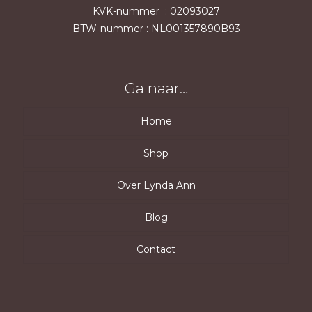
KVK-nummer : 02093027
BTW-nummer : NL001357890B93
Ga naar…
Home
Shop
Over Lynda Ann
Omslagdoeken
Poncho’s
Blog
Sjaals/stola’s
Contact