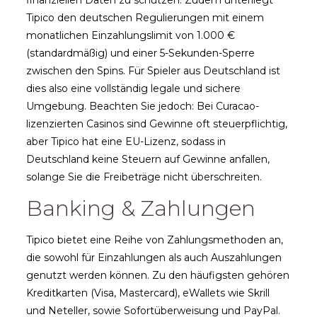
finanziellen Daten zu schützen. Zudem unterliegt
Tipico den deutschen Regulierungen mit einem
monatlichen Einzahlungslimit von 1.000 €
(standardmäßig) und einer 5-Sekunden-Sperre
zwischen den Spins. Für Spieler aus Deutschland ist
dies also eine vollständig legale und sichere
Umgebung. Beachten Sie jedoch: Bei Curacao-
lizenzierten Casinos sind Gewinne oft steuerpflichtig,
aber Tipico hat eine EU-Lizenz, sodass in
Deutschland keine Steuern auf Gewinne anfallen,
solange Sie die Freibeträge nicht überschreiten.
Banking & Zahlungen
Tipico bietet eine Reihe von Zahlungsmethoden an,
die sowohl für Einzahlungen als auch Auszahlungen
genutzt werden können. Zu den häufigsten gehören
Kreditkarten (Visa, Mastercard), eWallets wie Skrill
und Neteller, sowie Sofortüberweisung und PayPal.