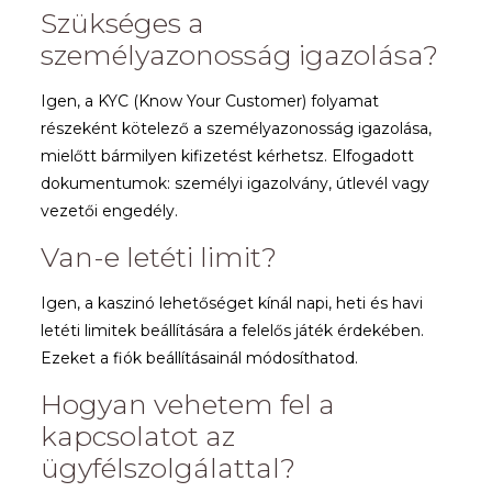
Szükséges a
személyazonosság igazolása?
Igen, a KYC (Know Your Customer) folyamat
részeként kötelező a személyazonosság igazolása,
mielőtt bármilyen kifizetést kérhetsz. Elfogadott
dokumentumok: személyi igazolvány, útlevél vagy
vezetői engedély.
Van-e letéti limit?
Igen, a kaszinó lehetőséget kínál napi, heti és havi
letéti limitek beállítására a felelős játék érdekében.
Ezeket a fiók beállításainál módosíthatod.
Hogyan vehetem fel a
kapcsolatot az
ügyfélszolgálattal?