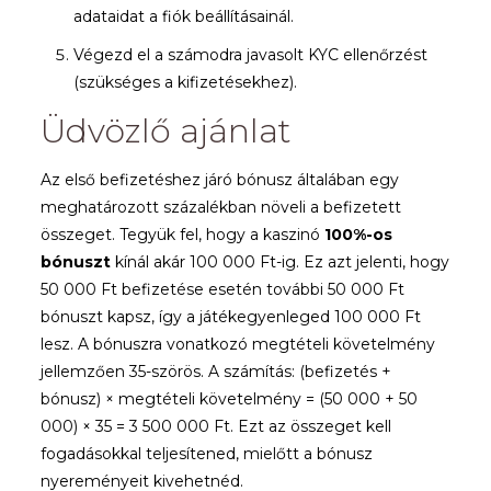
adataidat a fiók beállításainál.
Végezd el a számodra javasolt KYC ellenőrzést
(szükséges a kifizetésekhez).
Üdvözlő ajánlat
Az első befizetéshez járó bónusz általában egy
meghatározott százalékban növeli a befizetett
összeget. Tegyük fel, hogy a kaszinó
100%-os
bónuszt
kínál akár 100 000 Ft-ig. Ez azt jelenti, hogy
50 000 Ft befizetése esetén további 50 000 Ft
bónuszt kapsz, így a játékegyenleged 100 000 Ft
lesz. A bónuszra vonatkozó megtételi követelmény
jellemzően 35-szörös. A számítás: (befizetés +
bónusz) × megtételi követelmény = (50 000 + 50
000) × 35 = 3 500 000 Ft. Ezt az összeget kell
fogadásokkal teljesítened, mielőtt a bónusz
nyereményeit kivehetnéd.