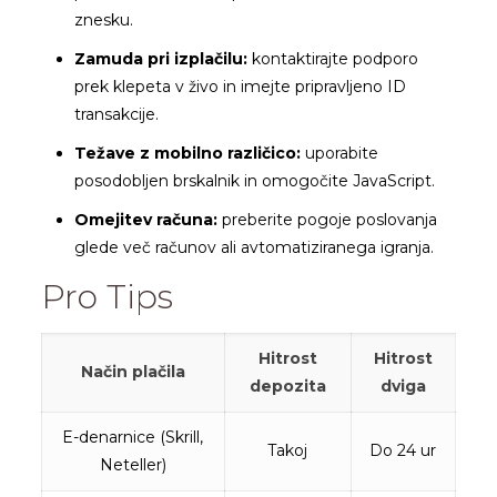
znesku.
Zamuda pri izplačilu:
kontaktirajte podporo
prek klepeta v živo in imejte pripravljeno ID
transakcije.
Težave z mobilno različico:
uporabite
posodobljen brskalnik in omogočite JavaScript.
Omejitev računa:
preberite pogoje poslovanja
glede več računov ali avtomatiziranega igranja.
Pro Tips
Hitrost
Hitrost
Način plačila
depozita
dviga
E-denarnice (Skrill,
Takoj
Do 24 ur
Neteller)