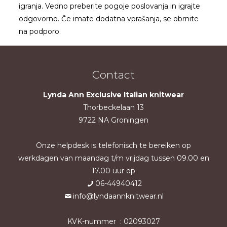
igranja. Vedno preberite pogoje poslovanja in igrajte
odgovorno. Če imate dodatna vprašanja, se obrnite
na podporo.
Contact
Lynda Ann Exclusive Italian knitwear
Thorbeckelaan 13
9722 NA Groningen
Onze helpdesk is telefonisch te bereiken op
werkdagen van maandag t/m vrijdag tussen 09.00 en
17.00 uur op
06-44940412
info@lyndaannknitwear.nl
KVK-nummer : 02093027