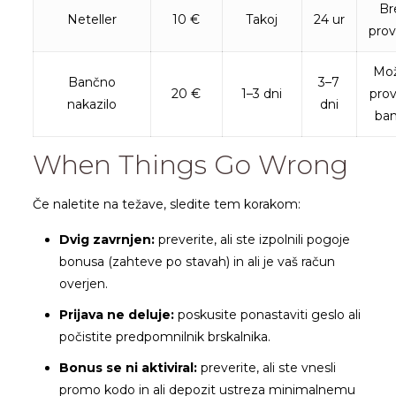
Br
Neteller
10 €
Takoj
24 ur
prov
Mo
Bančno
3–7
20 €
1–3 dni
prov
nakazilo
dni
ba
When Things Go Wrong
Če naletite na težave, sledite tem korakom:
Dvig zavrnjen:
preverite, ali ste izpolnili pogoje
bonusa (zahteve po stavah) in ali je vaš račun
overjen.
Prijava ne deluje:
poskusite ponastaviti geslo ali
počistite predpomnilnik brskalnika.
Bonus se ni aktiviral:
preverite, ali ste vnesli
promo kodo in ali depozit ustreza minimalnemu