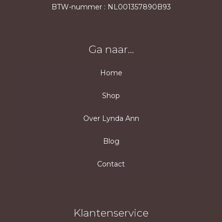
BTW-nummer : NL001357890B93
Ga naar…
Home
Shop
Over Lynda Ann
Omslagdoeken
Poncho’s
Blog
Sjaals/stola’s
Contact
Klantenservice