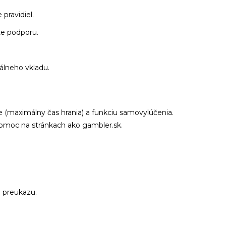
pravidiel.
jte podporu.
álneho vkladu.
e (maximálny čas hrania) a funkciu samovylúčenia.
 pomoc na stránkach ako gambler.sk.
o preukazu.