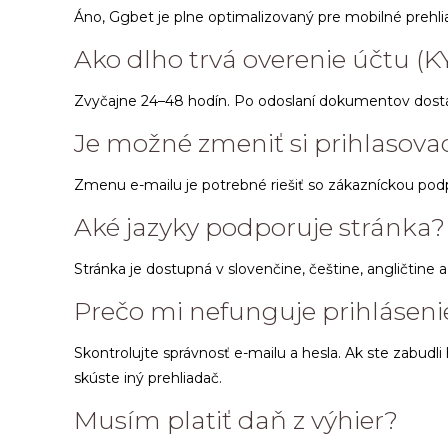
Áno, Ggbet je plne optimalizovaný pre mobilné prehliada
Ako dlho trvá overenie účtu (K
Zvyčajne 24–48 hodín. Po odoslaní dokumentov dostane
Je možné zmeniť si prihlasova
Zmenu e-mailu je potrebné riešiť so zákazníckou pod
Aké jazyky podporuje stránka?
Stránka je dostupná v slovenčine, češtine, angličtine a
Prečo mi nefunguje prihláseni
Skontrolujte správnosť e-mailu a hesla. Ak ste zabudl
skúste iný prehliadač.
Musím platiť daň z výhier?