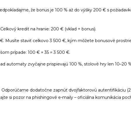
 Predpokladajme, že bonus je 100 % až do výšky 200 € s požiada
Celkový kredit na hranie: 200 € (vklad + bonus).
 €. Musíte staviť celkovo 3 500 €, kým môžete bonusové prostrie
ašom prípade: 100 € × 35 = 3 500 €.
lad automaty zvyčajne prispievajú 100 %, stolové hry len 10–20 
. Odporúčame dodatočne zapnúť dvojfaktorovú autentifikáciu (2F
ávajte si pozor na phishingové e-maily – oficiálna komunikácia 