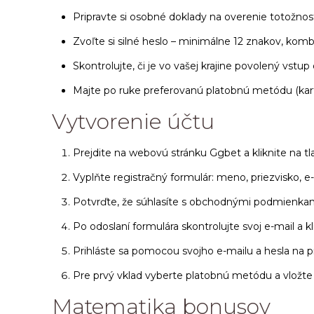
Pripravte si osobné doklady na overenie totožnost
Zvoľte si silné heslo – minimálne 12 znakov, komb
Skontrolujte, či je vo vašej krajine povolený vstu
Majte po ruke preferovanú platobnú metódu (kar
Vytvorenie účtu
Prejdite na webovú stránku Ggbet a kliknite na tla
Vyplňte registračný formulár: meno, priezvisko, e
Potvrďte, že súhlasíte s obchodnými podmienkami
Po odoslaní formulára skontrolujte svoj e-mail a k
Prihláste sa pomocou svojho e-mailu a hesla na pr
Pre prvý vklad vyberte platobnú metódu a vložte 
Matematika bonusov