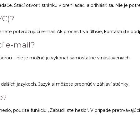
če. Stačí otvoriť stránku v prehliadači a prihlásiť sa. Nie je pot
YC)?
te potvrdzujúci e-mail. Ak proces trvá dlhšie, kontaktujte pod
cí e-mail?
porou – nie je možné ju vykonať samostatne v nastaveniach.
 ďalších jazykoch. Jazyk si môžete prepnúť v záhlaví stránky.
e?
i heslo, použite funkciu „Zabudli ste heslo“. V prípade pretrváva