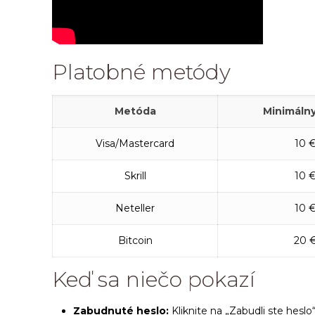
Platobné metódy
Metóda
Minimálny
Visa/Mastercard
10 
Skrill
10 
Neteller
10 
Bitcoin
20 
Keď sa niečo pokazí
Zabudnuté heslo:
Kliknite na „Zabudli ste hesl