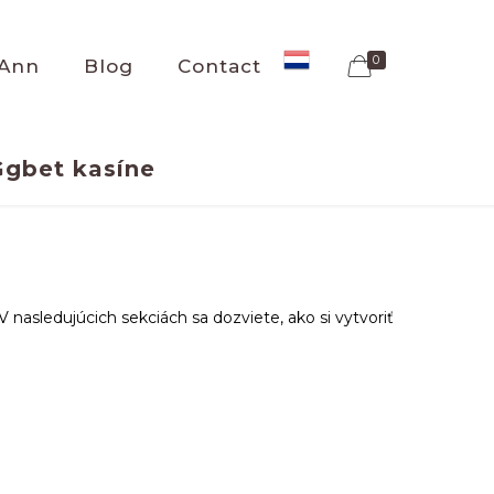
0
 Ann
Blog
Contact
 Ggbet kasíne
V nasledujúcich sekciách sa dozviete, ako si vytvoriť