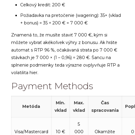
Celkový kredit: 200 €
Požiadavka na pretočenie (wagering): 35× (vklad
+ bonus) = 35 × 200 € = 7 000 €
Znamená to, že musíte staviť 7 000 €, kým si
môžete vybrať akékoľvek výhry z bonusu. Ak hráte
automat s RTP 96 %, očakávaná strata po 7 000 €
stávkach je 7 000 × (1 – 0,96) = 280 €. Šancu na
splnenie podmienky teda výrazne ovplyvňuje RTP a
volatilita hier.
Payment Methods
Min.
Max.
Čas
Metóda
Pop
vklad
vklad
spracovania
5
Visa/Mastercard
10 €
000
Okamžite
0