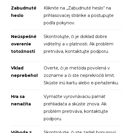
Zabudnuté
Kliknite na „Zabudnuté heslo“ na
heslo
prihlasovacej stránke a postupujte
podľa pokynov.
Neúspešné
Skontrolujte, či je doklad dobre
overenie
viditeľný a v platnosti. Ak problém
totožnosti
pretrváva, kontaktujte podporu.
Vklad
Overte, či je metóda povolená v
neprebehol
zozname a či ste neprekročili limit.
Skúste inú kartu alebo e‑peňaženku.
Hra sa
Vymažte vyrovnávaciu pamäť
nenačíta
prehliadača a skúste znova. Ak
problém pretrváva, kontaktujte
podporu.
Výhoda z
Skontrolujte, či ste zadali bonusový