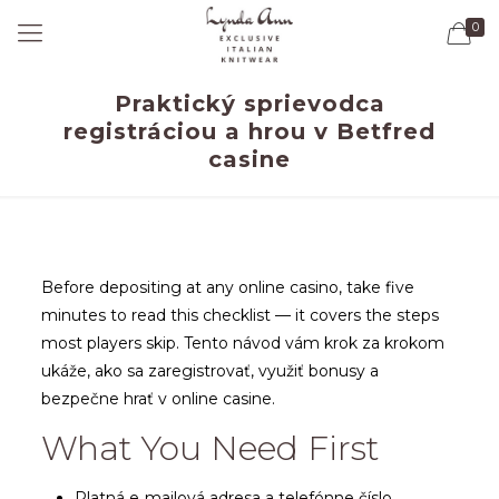
0
Praktický sprievodca
registráciou a hrou v Betfred
casine
Before depositing at any online casino, take five
minutes to read this checklist — it covers the steps
most players skip. Tento návod vám krok za krokom
ukáže, ako sa zaregistrovať, využiť bonusy a
bezpečne hrať v online casine.
What You Need First
Platná e‑mailová adresa a telefónne číslo.