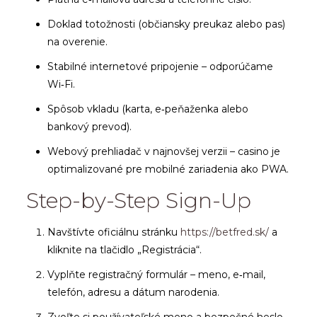
Doklad totožnosti (občiansky preukaz alebo pas)
na overenie.
Stabilné internetové pripojenie – odporúčame
Wi‑Fi.
Spôsob vkladu (karta, e‑peňaženka alebo
bankový prevod).
Webový prehliadač v najnovšej verzii – casino je
optimalizované pre mobilné zariadenia ako PWA.
Step-by-Step Sign-Up
Navštívte oficiálnu stránku
https://betfred.sk/
a
kliknite na tlačidlo „Registrácia“.
Vyplňte registračný formulár – meno, e‑mail,
telefón, adresu a dátum narodenia.