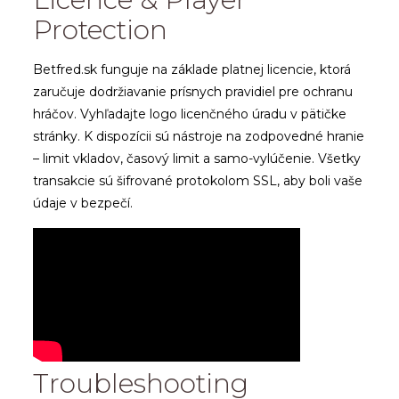
Protection
Betfred.sk funguje na základe platnej licencie, ktorá
zaručuje dodržiavanie prísnych pravidiel pre ochranu
hráčov. Vyhľadajte logo licenčného úradu v pätičke
stránky. K dispozícii sú nástroje na zodpovedné hranie
– limit vkladov, časový limit a samo-vylúčenie. Všetky
transakcie sú šifrované protokolom SSL, aby boli vaše
údaje v bezpečí.
Troubleshooting