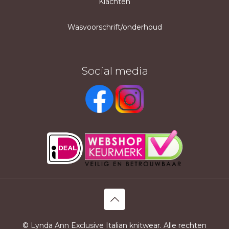
Klachten
Wasvoorschrift/onderhoud
Social media
© Lynda Ann Exclusive Italian knitwear. Alle rechten