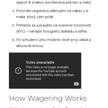
(aspoň 8 znakov, kombinácia písmen a číslic).
Potvrďte registráciu kliknutím na odkaz v e-
maile, ktorý vám príde.
Prihláste sa a prejdite na overenie totožnosti
(KYC) – nahrajte fotografiu dokladu a selfie.
Po schválení účtu môžete vložiť prvý vklad a
aktivovať bonus.
How Wagering Works