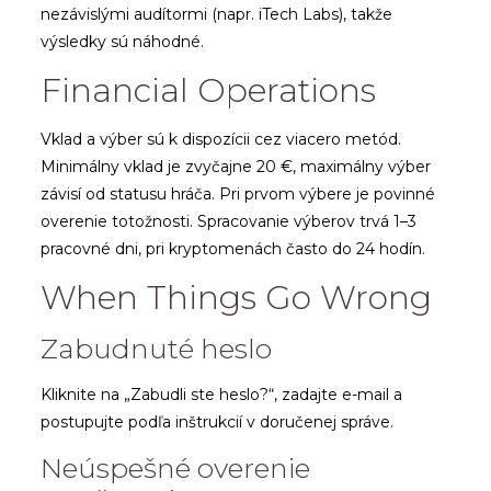
nezávislými audítormi (napr. iTech Labs), takže
výsledky sú náhodné.
Financial Operations
Vklad a výber sú k dispozícii cez viacero metód.
Minimálny vklad je zvyčajne 20 €, maximálny výber
závisí od statusu hráča. Pri prvom výbere je povinné
overenie totožnosti. Spracovanie výberov trvá 1–3
pracovné dni, pri kryptomenách často do 24 hodín.
When Things Go Wrong
Zabudnuté heslo
Kliknite na „Zabudli ste heslo?“, zadajte e-mail a
postupujte podľa inštrukcií v doručenej správe.
Neúspešné overenie