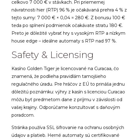
celkovo 7 000 € v stávkach. Pri priemernej
návratnosti hier (RTP) 96 % je očakávaná prehra 4 % z
tejto sumy: 7 000 € × 0,04 = 280 €. Z bonusu 100 €
teda po splnení podmienok očakávate stratu 180 €.
Preto je dôležité vybrať hry s vysokým RTP a nízkym
house edge – ideálne automaty s RTP nad 97 %.
Safety & Licensing
Kasíno Golden Tiger je licencované na Curacaa, čo
znamená, že podlieha pravidlám tamojšieho
regulačného úradu. Pre hráčov z EÚ to prináša jednu
dôležitú poznámku: výhry z kasín s licenciou Curacao
môžu byť predmetom dane z príjmu v závislosti od
vašej krajiny. Odporúčame konzultovať s daňovým
poradcom.
Stránka používa SSL šifrovanie na ochranu osobných
údajov a platieb. Herné automaty sú certifikované