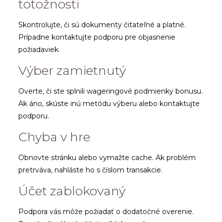
totožnosti
Skontrolujte, či sú dokumenty čitateľné a platné.
Prípadne kontaktujte podporu pre objasnenie
požiadaviek.
Výber zamietnutý
Overte, či ste splnili wageringové podmienky bonusu.
Ak áno, skúste inú metódu výberu alebo kontaktujte
podporu.
Chyba v hre
Obnovte stránku alebo vymažte cache. Ak problém
pretrváva, nahláste ho s číslom transakcie.
Účet zablokovaný
Podpora vás môže požiadať o dodatočné overenie.