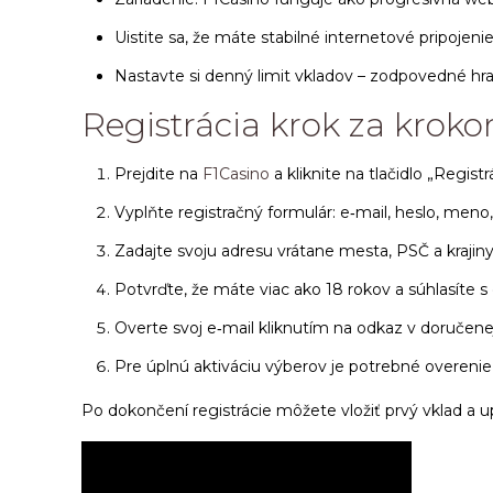
Uistite sa, že máte stabilné internetové pripojen
Nastavte si denný limit vkladov – zodpovedné hran
Registrácia krok za krok
Prejdite na
F1Casino
a kliknite na tlačidlo „Regis
Vyplňte registračný formulár: e‑mail, heslo, meno
Zadajte svoju adresu vrátane mesta, PSČ a krajiny
Potvrďte, že máte viac ako 18 rokov a súhlasít
Overte svoj e‑mail kliknutím na odkaz v doručene
Pre úplnú aktiváciu výberov je potrebné overenie t
Po dokončení registrácie môžete vložiť prvý vklad a u