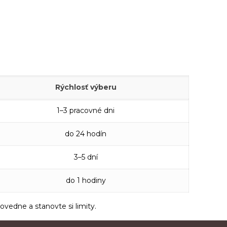
Rýchlosť výberu
1–3 pracovné dni
do 24 hodín
3–5 dní
do 1 hodiny
ovedne a stanovte si limity.