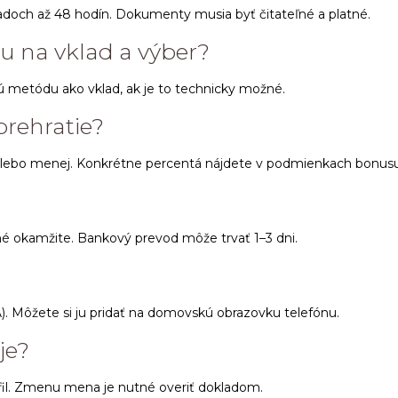
padoch až 48 hodín. Dokumenty musia byť čitateľné a platné.
 na vklad a výber?
ú metódu ako vklad, ak je to technicky možné.
prehratie?
% alebo menej. Konkrétne percentá nájdete v podmienkach bonusu
né okamžite. Bankový prevod môže trvať 1–3 dni.
). Môžete si ju pridať na domovskú obrazovku telefónu.
je?
ofil. Zmenu mena je nutné overiť dokladom.