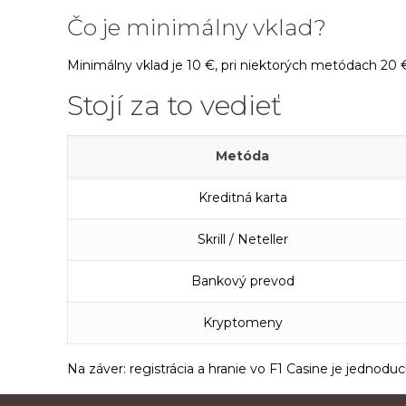
Čo je minimálny vklad?
Minimálny vklad je 10 €, pri niektorých metódach 20 
Stojí za to vedieť
Metóda
Kreditná karta
Skrill / Neteller
Bankový prevod
Kryptomeny
Na záver: registrácia a hranie vo F1 Casine je jednod