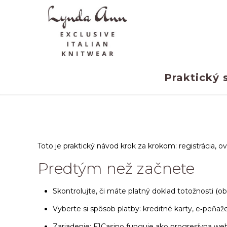
Praktický 
Toto je praktický návod krok za krokom: registrácia, o
Predtým než začnete
Skontrolujte, či máte platný doklad totožnosti (
Vyberte si spôsob platby: kreditné karty, e‑peňaže
Zariadenie: F1Casino funguje ako progresívna web