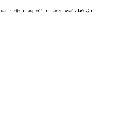
nej dani z príjmu – odporúčame konzultovať s daňovým