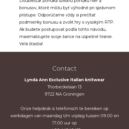
Doublestar ponúka solídnu ponuku hier a
bonusov, ktoré môžu byť výhodné pri správnom
prístupe. Odporúčame vždy si prečítať
podmienky bonusu a zvoliť hry s vysokým RTP.
Ak budete postupovať podľa tohto návodu,
maximalizujete svoje šance na úspešné hranie.
Veľa šťastia!
Contact
Lynda Ann Exclusive Italian knitwear
Thorbeckelaan 13
9722 NA Groningen
Onze helpdesk is telefonisch te bereiken op
werkdagen van maandag t/m vrijdag tussen 09.00 en
17.00 uur op