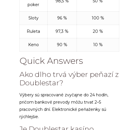
98,5 %
50 %
poker
Sloty
96 %
100 %
Ruleta
97,3 %
20 %
Keno
90 %
10 %
Quick Answers
Ako dlho trvá výber peňazí z
Doublestar?
Výbery sú spracované zvyčajne do 24 hodín,
pričom bankové prevody môžu trvať 2–5
pracovných dní. Elektronické peňaženky sú
rýchlejšie.
Je Doublestar kasíno