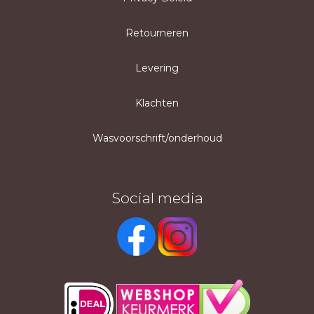
Retourneren
Levering
Klachten
Wasvoorschrift/onderhoud
Social media