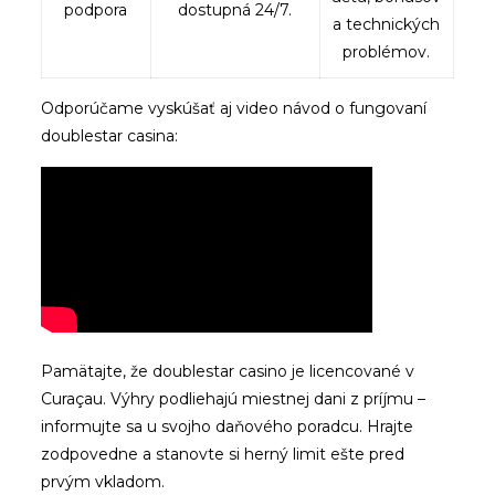
podpora
dostupná 24/7.
a technických
problémov.
Odporúčame vyskúšať aj video návod o fungovaní
doublestar casina:
Pamätajte, že doublestar casino je licencované v
Curaçau. Výhry podliehajú miestnej dani z príjmu –
informujte sa u svojho daňového poradcu. Hrajte
zodpovedne a stanovte si herný limit ešte pred
prvým vkladom.