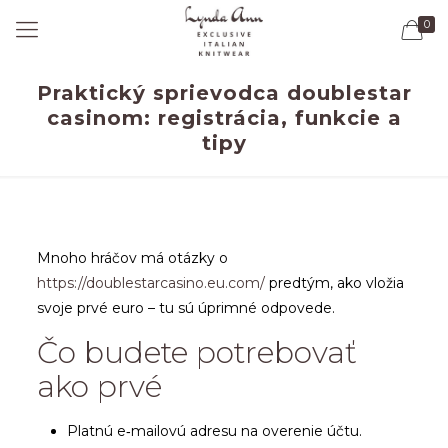
0
Praktický sprievodca doublestar
casinom: registrácia, funkcie a
tipy
Mnoho hráčov má otázky o
https://doublestarcasino.eu.com/
predtým, ako vložia
svoje prvé euro – tu sú úprimné odpovede.
Čo budete potrebovať
ako prvé
Platnú e‑mailovú adresu na overenie účtu.