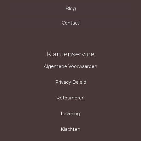
Poncho’s
Blog
Sjaals/stola’s
Contact
Klantenservice
Algemene Voorwaarden
Privacy Beleid
Retourneren
Levering
Klachten