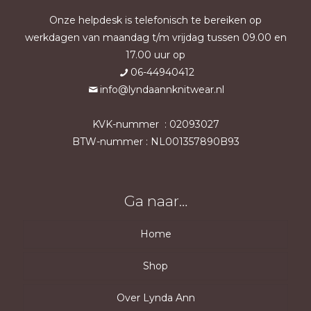
Onze helpdesk is telefonisch te bereiken op
werkdagen van maandag t/m vrijdag tussen 09.00 en
17.00 uur op
06-44940412
info@lyndaannknitwear.nl
KVK-nummer : 02093027
BTW-nummer : NL001357890B93
Ga naar…
Home
Shop
Over Lynda Ann
Omslagdoeken