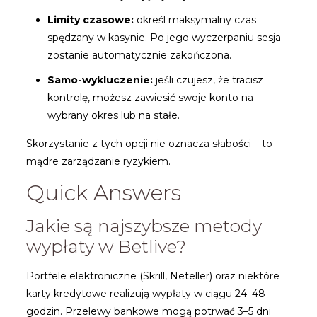
Limity czasowe:
określ maksymalny czas
spędzany w kasynie. Po jego wyczerpaniu sesja
zostanie automatycznie zakończona.
Samo-wykluczenie:
jeśli czujesz, że tracisz
kontrolę, możesz zawiesić swoje konto na
wybrany okres lub na stałe.
Skorzystanie z tych opcji nie oznacza słabości – to
mądre zarządzanie ryzykiem.
Quick Answers
Jakie są najszybsze metody
wypłaty w Betlive?
Portfele elektroniczne (Skrill, Neteller) oraz niektóre
karty kredytowe realizują wypłaty w ciągu 24–48
godzin. Przelewy bankowe mogą potrwać 3–5 dni