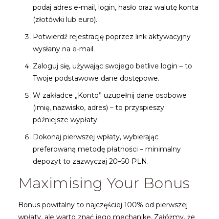
podaj adres e-mail, login, hasło oraz walutę konta
(złotówki lub euro).
Potwierdź rejestrację poprzez link aktywacyjny
wysłany na e-mail.
Zaloguj się, używając swojego betlive login – to
Twoje podstawowe dane dostępowe.
W zakładce „Konto” uzupełnij dane osobowe
(imię, nazwisko, adres) – to przyspieszy
późniejsze wypłaty.
Dokonaj pierwszej wpłaty, wybierając
preferowaną metodę płatności – minimalny
depozyt to zazwyczaj 20–50 PLN.
Maximising Your Bonus
Bonus powitalny to najczęściej 100% od pierwszej
wpłaty, ale warto znać jego mechanikę. Załóżmy, że