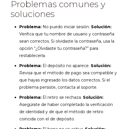
Problemas comunes y
soluciones
Problema:
No puedo iniciar sesión.
Solución:
Verifica que tu nombre de usuario y contraseña
sean correctos. Si olvidaste la contraseña, usa la
opción “¿Olvidaste tu contraseña?” para
restablecerla.
Problema:
El depósito no aparece.
Solución:
Revisa que el método de pago sea compatible y
que hayas ingresado los datos correctos. Si el
problema persiste, contacta al soporte.
Problema:
El retiro se rechaza.
Solución:
Asegúrate de haber completado la verificación
de identidad y de que el método de retiro
coincida con el de depósito.