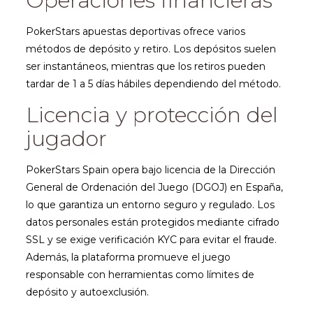
Operaciones financieras
PokerStars apuestas deportivas ofrece varios
métodos de depósito y retiro. Los depósitos suelen
ser instantáneos, mientras que los retiros pueden
tardar de 1 a 5 días hábiles dependiendo del método.
Licencia y protección del
jugador
PokerStars Spain opera bajo licencia de la Dirección
General de Ordenación del Juego (DGOJ) en España,
lo que garantiza un entorno seguro y regulado. Los
datos personales están protegidos mediante cifrado
SSL y se exige verificación KYC para evitar el fraude.
Además, la plataforma promueve el juego
responsable con herramientas como límites de
depósito y autoexclusión.