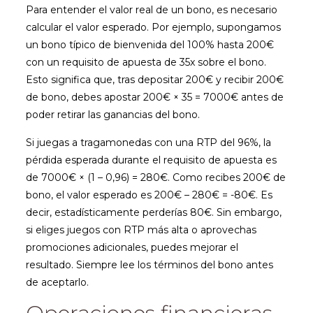
Para entender el valor real de un bono, es necesario
calcular el valor esperado. Por ejemplo, supongamos
un bono típico de bienvenida del 100% hasta 200€
con un requisito de apuesta de 35x sobre el bono.
Esto significa que, tras depositar 200€ y recibir 200€
de bono, debes apostar 200€ × 35 = 7000€ antes de
poder retirar las ganancias del bono.
Si juegas a tragamonedas con una RTP del 96%, la
pérdida esperada durante el requisito de apuesta es
de 7000€ × (1 – 0,96) = 280€. Como recibes 200€ de
bono, el valor esperado es 200€ – 280€ = -80€. Es
decir, estadísticamente perderías 80€. Sin embargo,
si eliges juegos con RTP más alta o aprovechas
promociones adicionales, puedes mejorar el
resultado. Siempre lee los términos del bono antes
de aceptarlo.