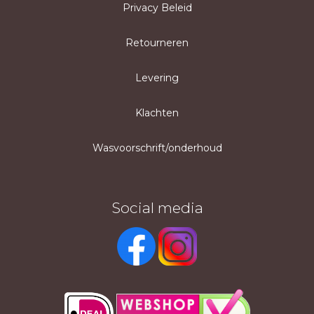
Privacy Beleid
Retourneren
Levering
Klachten
Wasvoorschrift/onderhoud
Social media