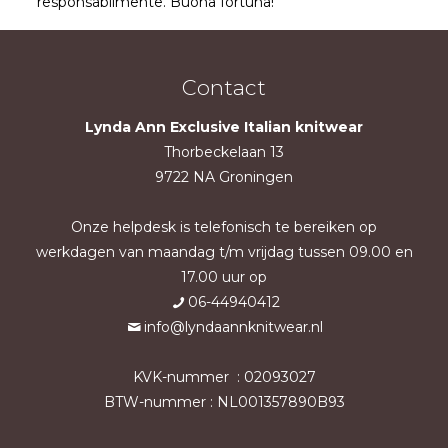
responsabilmente. Buona fortuna!
Contact
Lynda Ann Exclusive Italian knitwear
Thorbeckelaan 13
9722 NA Groningen
Onze helpdesk is telefonisch te bereiken op
werkdagen van maandag t/m vrijdag tussen 09.00 en
17.00 uur op
06-44940412
info@lyndaannknitwear.nl
KVK-nummer : 02093027
BTW-nummer : NL001357890B93