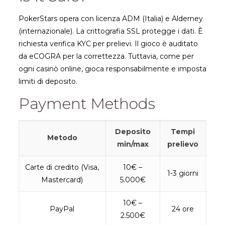
PokerStars opera con licenza ADM (Italia) e Alderney
(internazionale). La crittografia SSL protegge i dati. È
richiesta verifica KYC per prelievi. Il gioco è auditato
da eCOGRA per la correttezza. Tuttavia, come per
ogni casinò online, gioca responsabilmente e imposta
limiti di deposito.
Payment Methods
Deposito
Tempi
Metodo
min/max
prelievo
Carte di credito (Visa,
10€ –
1-3 giorni
Mastercard)
5.000€
10€ –
PayPal
24 ore
2.500€