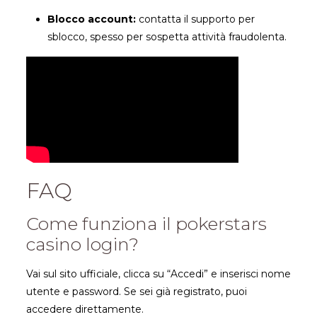
Blocco account:
contatta il supporto per
sblocco, spesso per sospetta attività fraudolenta.
FAQ
Come funziona il pokerstars
casino login?
Vai sul sito ufficiale, clicca su “Accedi” e inserisci nome
utente e password. Se sei già registrato, puoi
accedere direttamente.