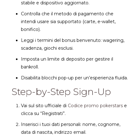
stabile e dispositivo aggiornato.
Controlla che il metodo di pagamento che
intendi usare sia supportato (carte, e-wallet,
bonifico).
Leggi i termini del bonus benvenuto: wagering,
scadenza, giochi esclusi.
Imposta un limite di deposito per gestire il
bankroll.
Disabilita blocchi pop-up per un’esperienza fluida.
Step-by-Step Sign-Up
Vai sul sito ufficiale di
Codice promo pokerstars
e
clicca su “Registrati”.
Inserisci i tuoi dati personali: nome, cognome,
data di nascita, indirizzo email.