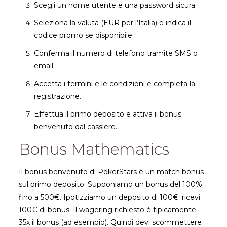
Scegli un nome utente e una password sicura.
Seleziona la valuta (EUR per l’Italia) e indica il
codice promo se disponibile.
Conferma il numero di telefono tramite SMS o
email.
Accetta i termini e le condizioni e completa la
registrazione.
Effettua il primo deposito e attiva il bonus
benvenuto dal cassiere.
Bonus Mathematics
Il bonus benvenuto di PokerStars è un match bonus
sul primo deposito. Supponiamo un bonus del 100%
fino a 500€. Ipotizziamo un deposito di 100€: ricevi
100€ di bonus. Il wagering richiesto è tipicamente
35x il bonus (ad esempio). Quindi devi scommettere