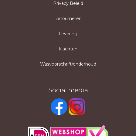
Privacy Beleid
Retourneren
Levering
Klachten
Wasvoorschrift/onderhoud
Social media