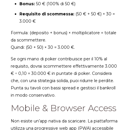
Bonus:
50 € (100% di 50 €)
Requisito di scommessa:
(50 € + 50 €) × 30 =
3.000 €
Formula: (deposito + bonus) × moltiplicatore = totale
da scommettere.
Quindi: (50 + 50) × 30 = 3.000 €.
Se ogni mano di poker contribuisce per il 10% al
requisito, dovrai scommettere effettivamente 3.000
€ ÷ 0,10 = 30.000 € in puntate di poker. Considera
che, con una strategia solida, puoi ridurre le perdite.
Punta su tavoli con bassi spread e gestisci il bankroll
in modo conservativo.
Mobile & Browser Access
Non esiste un’app nativa da scaricare. La piattaforma
utilizza una progressive web app (PWA) accessibile