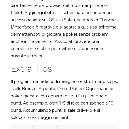
direttamente dal browser del tuo smartphone o
tablet. Aggiungi il sito alla schermata home per un
accesso rapido: su iOS usa Safari, su Android Chrome.
L’interfaccia è reattiva e si adatta a qualsiasi schermo,
permettendoti di giocare a poker senza problemi
anche in movimento. Assicurati di avere una
connessione stabile per evitare disconnessioni
durante le mani.
Extra Tips
Il programma fedeltà di newgioco è strutturato su più
livelli: Bronzo, Argento, Oro e Platino. Ogni mano di
poker giocata con denaro reale ti fa guadagnare
punti. Ad esempio, ogni 1 € di rake corrisponde a 10
punti. Accumulando punti si sale di livello e si
sbloccano vantaggi crescenti: