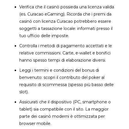
Verifica che il casinò possieda una licenza valida
(es. Curacao eGaming). Ricorda che i premi da
casinò con licenza Curacao potrebbero essere
soggetti a tassazione locale: informati presso il
tuo ufficio delle imposte.
Controlla i metodi di pagamento accettati e le
relative commissioni. Carte, e-wallet e bonifici
hanno spesso tempi di elaborazione diversi.
Leggi i termini e condizioni del bonus di
benvenuto: scopri il contributo del poker al
requisito di scommessa (spesso più basso delle
slot).
Assicurati che il dispositivo (PC, smartphone o
tablet) sia compatibile con il sito. La maggior
parte dei casinò moderni è ottimizzata per
browser mobile.