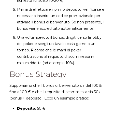
richiesto (di solito 10-20 €).
Prima di effettuare il primo deposito, verifica se è
necessario inserire un codice promozionale per
attivare il bonus di benvenuto. Se non presente, il
bonus viene accreditato automaticamente.
Una volta ricevuto il bonus, dirigiti verso la lobby
del poker e scegli un tavolo cash game o un
torneo. Ricorda che le mani di poker
contribuiscono al requisito di scommessa in
misura ridotta (ad esempio 10%).
Bonus Strategy
Supponiamo che il bonus di benvenuto sia del 100%
fino a 100 € e che il requisito di scommessa sia 30x
(bonus + deposito). Ecco un esempio pratico:
Deposito:
50 €