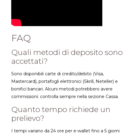
FAQ
Quali metodi di deposito sono
accettati?
Sono disponibili carte di credito/debito (Visa,
Mastercard), portafogli elettronici (Skrill, Neteller) e
bonifici bancari. Alcuni metodi potrebbero avere
commissioni: controlla sempre nella sezione Cassa.
Quanto tempo richiede un
prelievo?
I tempi variano da 24 ore per e-wallet fino a 5 giorni