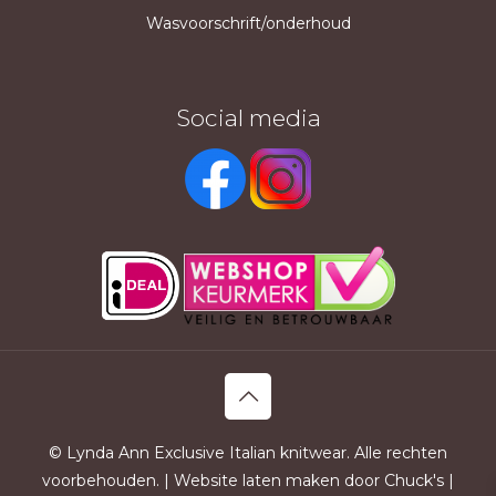
Wasvoorschrift/onderhoud
Social media
© Lynda Ann Exclusive Italian knitwear. Alle rechten
voorbehouden. |
Website laten maken
door Chuck's |