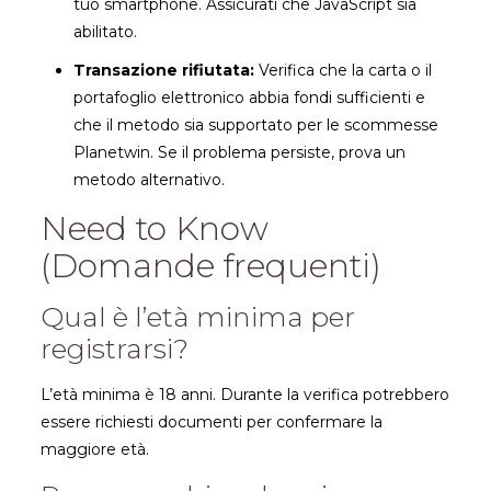
tuo smartphone. Assicurati che JavaScript sia
abilitato.
Transazione rifiutata:
Verifica che la carta o il
portafoglio elettronico abbia fondi sufficienti e
che il metodo sia supportato per le scommesse
Planetwin. Se il problema persiste, prova un
metodo alternativo.
Need to Know
(Domande frequenti)
Qual è l’età minima per
registrarsi?
L’età minima è 18 anni. Durante la verifica potrebbero
essere richiesti documenti per confermare la
maggiore età.