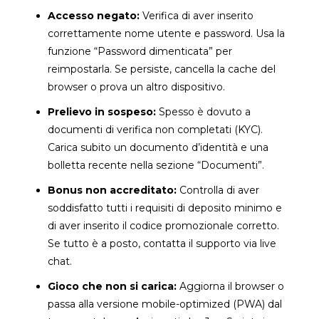
Accesso negato:
Verifica di aver inserito
correttamente nome utente e password. Usa la
funzione “Password dimenticata” per
reimpostarla. Se persiste, cancella la cache del
browser o prova un altro dispositivo.
Prelievo in sospeso:
Spesso è dovuto a
documenti di verifica non completati (KYC).
Carica subito un documento d’identità e una
bolletta recente nella sezione “Documenti”.
Bonus non accreditato:
Controlla di aver
soddisfatto tutti i requisiti di deposito minimo e
di aver inserito il codice promozionale corretto.
Se tutto è a posto, contatta il supporto via live
chat.
Gioco che non si carica:
Aggiorna il browser o
passa alla versione mobile-optimized (PWA) dal