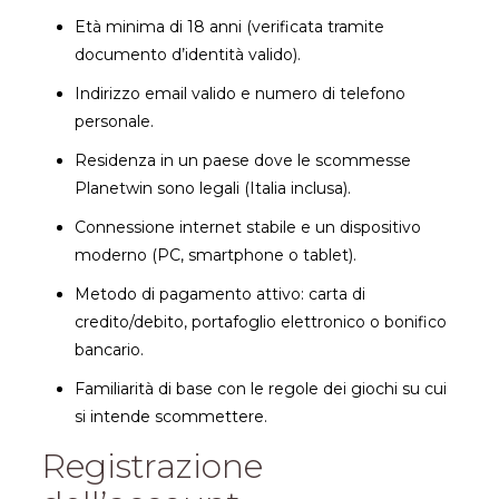
Età minima di 18 anni (verificata tramite
documento d’identità valido).
Indirizzo email valido e numero di telefono
personale.
Residenza in un paese dove le scommesse
Planetwin sono legali (Italia inclusa).
Connessione internet stabile e un dispositivo
moderno (PC, smartphone o tablet).
Metodo di pagamento attivo: carta di
credito/debito, portafoglio elettronico o bonifico
bancario.
Familiarità di base con le regole dei giochi su cui
si intende scommettere.
Registrazione