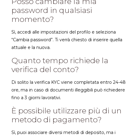
Posso cambiare la mia
password in qualsiasi
momento?
Sì, accedi alle impostazioni del profilo e seleziona
“Cambia password”. Ti verrà chiesto di inserire quella
attuale e la nuova.
Quanto tempo richiede la
verifica del conto?
Di solito la verifica KYC viene completata entro 24-48
ore, ma in caso di documenti illeggibili può richiedere
fino a 3 giorni lavorativi.
È possibile utilizzare più di un
metodo di pagamento?
Sì, puoi associare diversi metodi di deposito, ma i