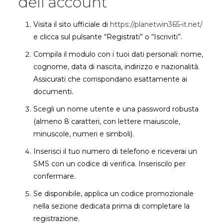
dell’account
Visita il sito ufficiale di
https://planetwin365-it.net/
e clicca sul pulsante “Registrati” o “Iscriviti”.
Compila il modulo con i tuoi dati personali: nome,
cognome, data di nascita, indirizzo e nazionalità.
Assicurati che corrispondano esattamente ai
documenti.
Scegli un nome utente e una password robusta
(almeno 8 caratteri, con lettere maiuscole,
minuscole, numeri e simboli).
Inserisci il tuo numero di telefono e riceverai un
SMS con un codice di verifica. Inseriscilo per
confermare.
Se disponibile, applica un codice promozionale
nella sezione dedicata prima di completare la
registrazione.