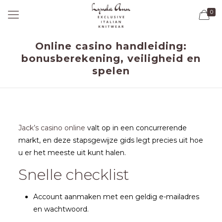
0
Online casino handleiding:
bonusberekening, veiligheid en
spelen
Jack’s casino online
valt op in een concurrerende
markt, en deze stapsgewijze gids legt precies uit hoe
u er het meeste uit kunt halen.
Snelle checklist
Account aanmaken met een geldig e-mailadres
en wachtwoord.