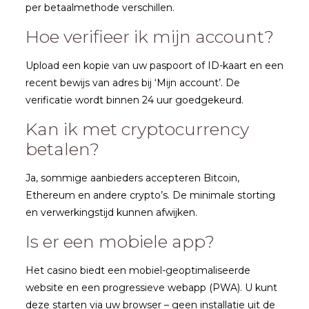
per betaalmethode verschillen.
Hoe verifieer ik mijn account?
Upload een kopie van uw paspoort of ID-kaart en een
recent bewijs van adres bij ‘Mijn account’. De
verificatie wordt binnen 24 uur goedgekeurd.
Kan ik met cryptocurrency
betalen?
Ja, sommige aanbieders accepteren Bitcoin,
Ethereum en andere crypto’s. De minimale storting
en verwerkingstijd kunnen afwijken.
Is er een mobiele app?
Het casino biedt een mobiel-geoptimaliseerde
website en een progressieve webapp (PWA). U kunt
deze starten via uw browser – geen installatie uit de