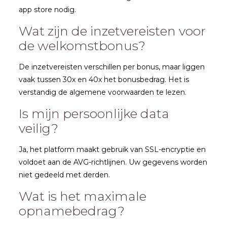
app store nodig.
Wat zijn de inzetvereisten voor
de welkomstbonus?
De inzetvereisten verschillen per bonus, maar liggen
vaak tussen 30x en 40x het bonusbedrag. Het is
verstandig de algemene voorwaarden te lezen.
Is mijn persoonlijke data
veilig?
Ja, het platform maakt gebruik van SSL-encryptie en
voldoet aan de AVG-richtlijnen. Uw gegevens worden
niet gedeeld met derden.
Wat is het maximale
opnamebedrag?