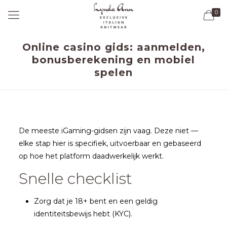
0
Online casino gids: aanmelden,
bonusberekening en mobiel
spelen
De meeste iGaming-gidsen zijn vaag. Deze niet —
elke stap hier is specifiek, uitvoerbaar en gebaseerd
op hoe het platform daadwerkelijk werkt.
Snelle checklist
Zorg dat je 18+ bent en een geldig
identiteitsbewijs hebt (KYC).