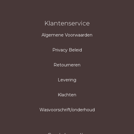
Klantenservice
Algemene Voorwaarden
Privacy Beleid
Retourneren
Levering
Klachten
Wasvoorschrift/onderhoud