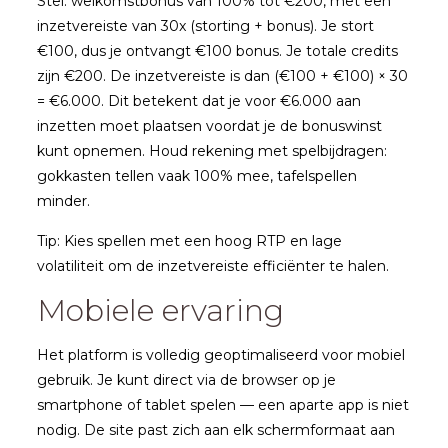
Stel: welkomstbonus van 100% tot €200, met een
inzetvereiste van 30x (storting + bonus). Je stort
€100, dus je ontvangt €100 bonus. Je totale credits
zijn €200. De inzetvereiste is dan (€100 + €100) × 30
= €6.000. Dit betekent dat je voor €6.000 aan
inzetten moet plaatsen voordat je de bonuswinst
kunt opnemen. Houd rekening met spelbijdragen:
gokkasten tellen vaak 100% mee, tafelspellen
minder.
Tip: Kies spellen met een hoog RTP en lage
volatiliteit om de inzetvereiste efficiënter te halen.
Mobiele ervaring
Het platform is volledig geoptimaliseerd voor mobiel
gebruik. Je kunt direct via de browser op je
smartphone of tablet spelen — een aparte app is niet
nodig. De site past zich aan elk schermformaat aan